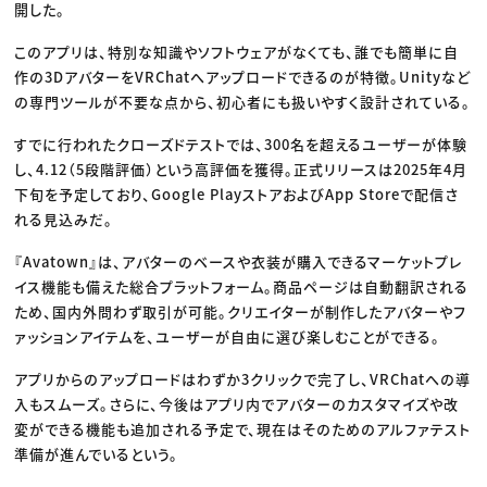
開した。
このアプリは、特別な知識やソフトウェアがなくても、誰でも簡単に自
作の3DアバターをVRChatへアップロードできるのが特徴。Unityなど
の専門ツールが不要な点から、初心者にも扱いやすく設計されている。
すでに行われたクローズドテストでは、300名を超えるユーザーが体験
し、4.12（5段階評価）という高評価を獲得。正式リリースは2025年4月
下旬を予定しており、Google PlayストアおよびApp Storeで配信さ
れる見込みだ。
『Avatown』は、アバターのベースや衣装が購入できるマーケットプレ
イス機能も備えた総合プラットフォーム。商品ページは自動翻訳される
ため、国内外問わず取引が可能。クリエイターが制作したアバターやフ
ァッションアイテムを、ユーザーが自由に選び楽しむことができる。
アプリからのアップロードはわずか3クリックで完了し、VRChatへの導
入もスムーズ。さらに、今後はアプリ内でアバターのカスタマイズや改
変ができる機能も追加される予定で、現在はそのためのアルファテスト
準備が進んでいるという。