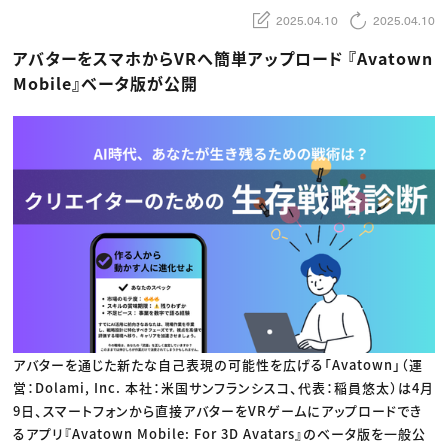
動画配信・映像制作
TOP Creator’s コラム トップ
編集・ライティング
Webクリエイター
2025.04.10
2025.04.10
セミナー
マーケティング
アプリクリエイター
ディレクション
ゲームクリエイター
アバターをスマホからVRへ簡単アップロード 『Avatown
業界解説・キャリア事情
映像クリエイター
ニュース・トレンド
Mobile』ベータ版が公開
お役立ち基礎知識
マーケッター
クリエイターインタビュー
ニュース・トレンド トップ
C＆R Magazine
Web
映像
ゲーム・エンタメ
広告
出版
CREATIVE VILLAGEからのお知らせ
プロフェッショナル×つながる×メディア
アバターを通じた新たな自己表現の可能性を広げる「Avatown」（運
営：Dolami, Inc. 本社：米国サンフランシスコ、代表：稲員悠太）は4月
9日、スマートフォンから直接アバターをVRゲームにアップロードでき
るアプリ『Avatown Mobile: For 3D Avatars』のベータ版を一般公