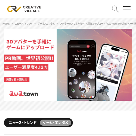
HOME
ニュース・トレンド
ゲーム・エンタメ
アバターをスマホからVRへ簡単アップロード 『Avatown Mobile』ベー
ACCOUNT
ログイン
会員登録
RECRUIT
クリエイター求人を探す
CREATIVE JOB求人検索
特集求人
採用説明会
転職支援サービス
CONTENTS
スキルアップしたい！
スキルアップしたい！ トップ
ニュース・トレンド
ゲーム・エンタメ
デザイン
TOP Creator’s コラム
プログラミング