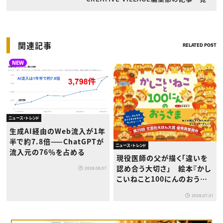
関連記事
RELATED POST
NEW
ニュース・トレンド
生成AI経由のWeb流入が1年
半で約7.8倍——ChatGPTが
ニュース・トレンド
流入元の76％を占める
現役医師の父が描く「違いを
認め合う大切さ」 絵本『かし
2026.08.07
こいねこと100にんのおうさ
ま』が8月1日発売
2026.07.31