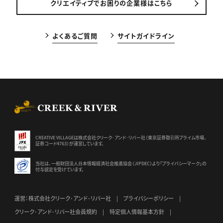
クリエイティブでお困りの企業様はこちら
よくあるご質問
サイトガイドライン
CREEK & RIVER Co., Ltd.
CREATIVE VILLAGEは株式会社クリーク･アンド･リバー社（東京証券
取引所プライム市場、
証券コード4763）が運営しています。
当社は、一般財団法人日本情報経済社会推進協会（JIPDEC）より
「プライバシーマーク」の
付与認定を受けています。
運営：株式会社クリーク･アンド･リバー社
プライバシーポリシー
クリーク･アンド･リバー社会員規約
特定個人情報基本方針