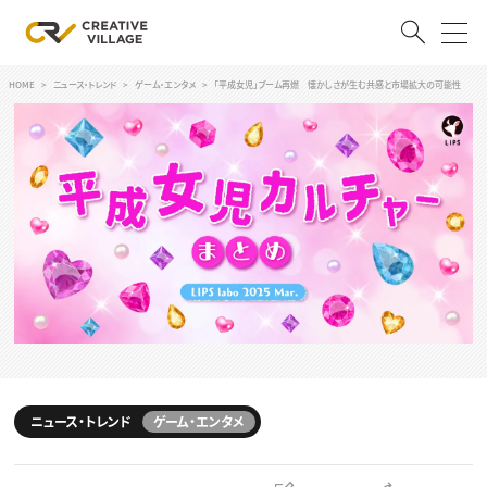
HOME
ニュース・トレンド
ゲーム・エンタメ
「平成女児」ブーム再燃 懐かしさが生む共感と市場拡大の可能性
ACCOUNT
ログイン
会員登録
RECRUIT
クリエイター求人を探す
CREATIVE JOB求人検索
特集求人
採用説明会
転職支援サービス
CONTENTS
スキルアップしたい！
ニュース・トレンド
ゲーム・エンタメ
スキルアップしたい！ トップ
デザイン
TOP Creator’s コラム
プログラミング