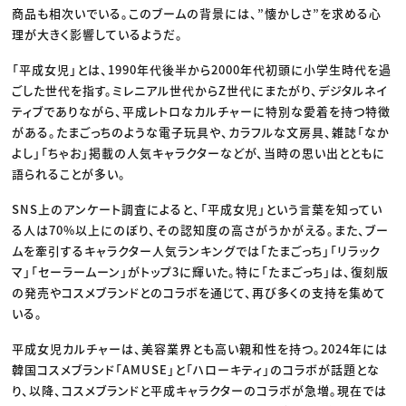
商品も相次いでいる。このブームの背景には、”懐かしさ”を求める心
理が大きく影響しているようだ。
「平成女児」とは、1990年代後半から2000年代初頭に小学生時代を過
ごした世代を指す。ミレニアル世代からZ世代にまたがり、デジタルネイ
ティブでありながら、平成レトロなカルチャーに特別な愛着を持つ特徴
がある。たまごっちのような電子玩具や、カラフルな文房具、雑誌「なか
よし」「ちゃお」掲載の人気キャラクターなどが、当時の思い出とともに
語られることが多い。
SNS上のアンケート調査によると、「平成女児」という言葉を知ってい
る人は70%以上にのぼり、その認知度の高さがうかがえる。また、ブー
ムを牽引するキャラクター人気ランキングでは「たまごっち」「リラック
マ」「セーラームーン」がトップ3に輝いた。特に「たまごっち」は、復刻版
の発売やコスメブランドとのコラボを通じて、再び多くの支持を集めて
いる。
平成女児カルチャーは、美容業界とも高い親和性を持つ。2024年には
韓国コスメブランド「AMUSE」と「ハローキティ」のコラボが話題とな
り、以降、コスメブランドと平成キャラクターのコラボが急増。現在では