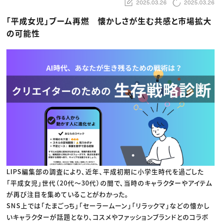
動画配信・映像制作
TOP Creator’s コラム トップ
2025.03.26
2025.03.26
編集・ライティング
Webクリエイター
セミナー
マーケティング
アプリクリエイター
「平成女児」ブーム再燃 懐かしさが生む共感と市場拡大
ディレクション
ゲームクリエイター
の可能性
業界解説・キャリア事情
映像クリエイター
ニュース・トレンド
お役立ち基礎知識
マーケッター
クリエイターインタビュー
ニュース・トレンド トップ
C＆R Magazine
Web
映像
ゲーム・エンタメ
広告
出版
CREATIVE VILLAGEからのお知らせ
プロフェッショナル×つながる×メディア
LIPS編集部の調査により、近年、平成初期に小学生時代を過ごした
「平成女児」世代（20代〜30代）の間で、当時のキャラクターやアイテム
が再び注目を集めていることがわかった。
SNS上では「たまごっち」「セーラームーン」「リラックマ」などの懐かし
いキャラクターが話題となり、コスメやファッションブランドとのコラボ