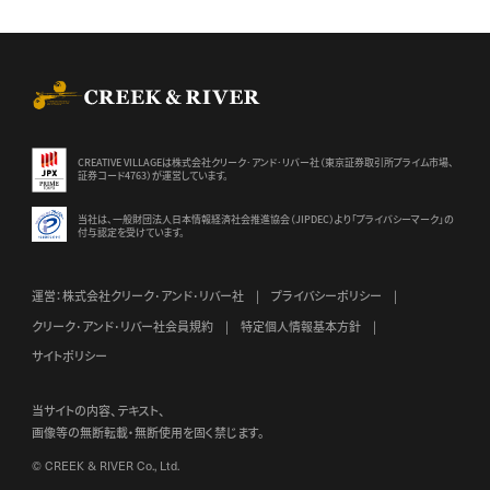
CREEK & RIVER Co., Ltd.
CREATIVE VILLAGEは株式会社クリーク･アンド･リバー社（東京証券
取引所プライム市場、
証券コード4763）が運営しています。
当社は、一般財団法人日本情報経済社会推進協会（JIPDEC）より
「プライバシーマーク」の
付与認定を受けています。
運営：株式会社クリーク･アンド･リバー社
プライバシーポリシー
クリーク･アンド･リバー社会員規約
特定個人情報基本方針
サイトポリシー
当サイトの内容、テキスト、
画像等の無断転載・無断使用を固く禁じます。
© CREEK & RIVER Co., Ltd.