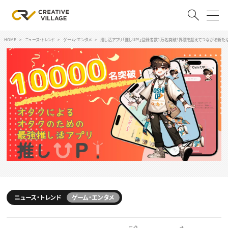
HOME
ニュース・トレンド
ゲーム・エンタメ
推し活アプリ「推しUP!」登録者数1万名突破！界隈を超えてつながる新た
ACCOUNT
ログイン
会員登録
RECRUIT
クリエイター求人を探す
CREATIVE JOB求人検索
特集求人
採用説明会
転職支援サービス
CONTENTS
スキルアップしたい！
ニュース・トレンド
ゲーム・エンタメ
スキルアップしたい！ トップ
デザイン
TOP Creator’s コラム
プログラミング