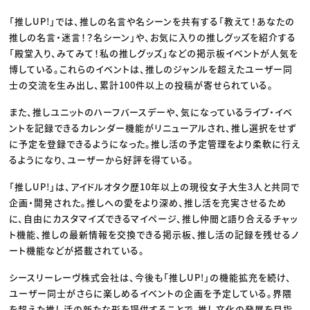
「推しUP!」では、推しの名言や名シーンを共有する「教えて！あなたの
推しの名言・迷言！？名シーン」や、お気に入りの推しグッズを紹介する
「殿堂入り、みてみて！私の推しグッズ」などの掲示板イベントが人気を
博している。これらのイベントは、推しのジャンルを超えたユーザー同
士の交流を生み出し、累計100件以上の投稿が寄せられている。
また、推しユニットのハーフバースデーや、気になっているライブ・イベ
ントを記録できるカレンダー機能がリニューアルされ、推し選択をせず
に予定を登録できるようになった。推し活の予定管理をより柔軟に行え
るようになり、ユーザーから好評を得ている。
「推しUP!」は、アイドルオタク歴10年以上の現役女子大生3人と共同で
企画・開発された。推しへの愛をより深め、推し活を充実させるため
に、自由にカスタマイズできるマイページ、推し仲間と語り合えるチャッ
ト機能、推しの最新情報を交換できる掲示板、推し活の記録を残せるノ
ート機能などが搭載されている。
シースリーレーヴ株式会社は、今後も「推しUP!」の機能拡充を続け、
ユーザー同士がさらに楽しめるイベントの企画を予定している。界隈
を超えた推し活の新たな形を提供することで、推し文化の発展を目指