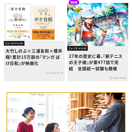
NEW
ニュース・トレンド
ニュース・トレンド
大竹しのぶ×三浦友和×櫻井
27年の歴史に幕、『新テニス
翔！累計15万部の『マンガ ぼ
の王子様』が第477話で完
け日和』が映画化
結 全国統一試験も開催
2026.07.28
2026.08.05