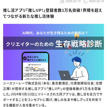
動画配信・映像制作
2025.02.19
2025.02.19
TOP Creator’s コラム トップ
編集・ライティング
Webクリエイター
セミナー
マーケティング
アプリクリエイター
推し活アプリ「推しUP!」登録者数1万名突破！界隈を超え
ディレクション
ゲームクリエイター
てつながる新たな推し活体験
業界解説・キャリア事情
映像クリエイター
ニュース・トレンド
お役立ち基礎知識
マーケッター
クリエイターインタビュー
ニュース・トレンド トップ
C＆R Magazine
Web
映像
ゲーム・エンタメ
広告
出版
CREATIVE VILLAGEからのお知らせ
プロフェッショナル×つながる×メディア
シースリーレーヴ株式会社（本社：東京都港区、代表取締役社長：空野
正輝）が提供する推し活アプリ「推しUP!」の登録者数が1万名を突破
した。2024年3月12日にリリースされた同アプリは、推し活を全力でサ
ポートすることをコンセプトに掲げ、推しの名言や推しグッズを共有で
きる機能が人気を集めている。