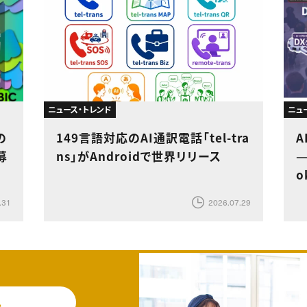
ニュース・トレンド
ニュ
の
149言語対応のAI通訳電話「tel-tra
A
募
ns」がAndroidで世界リリース
—
o
.31
2026.07.29
料