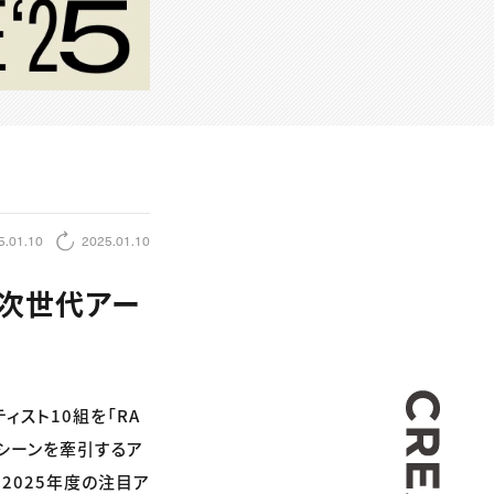
5.01.10
2025.01.10
発表—次世代アー
CREA
ィスト10組を「RA
の音楽シーンを牽引するア
2025年度の注目ア