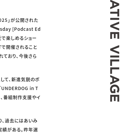
2025」が公開された
 [Podcast Ed
間近で楽しめるショー
-EASTで開催されること
れており、今後さら
」として、新進気鋭のポ
ERDOG in T
ifyは、番組制作支援やイ
ており、過去にはあいみ
た実績がある。昨年選