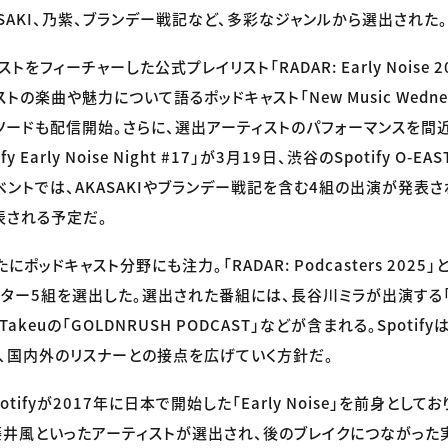
SAKI、乃紫、ブランデー戦記など、多彩なジャンルから選出された。
をフィーチャーした公式プレイリスト「RADAR: Early Noise 
の楽曲や魅力について語るポッドキャスト「New Music Wednesday
エピソードも配信開始。さらに、選出アーティストのパフォーマンスを
y Early Noise Night #17」が3月19日、渋谷のSpotify O
ベントでは、AKASAKIやブランデー戦記を含む4組の出演が発表さ
表される予定だ。
ポッドキャスト分野にも注力。「RADAR: Podcasters 2025
ター5組を選出した。選出された番組には、長谷川ミラが出演する「UND
 Y. Takeuの「GOLDNRUSH PODCAST」などが含まれる。Spot
、国内外のリスナーとの接点を広げていく方針だ。
tifyが2017年に日本で開始した「Early Noise」を前身とし
nu、藤井風といったアーティストが選出され、後のブレイクにつながっ