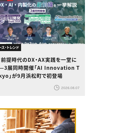
ース・トレンド
I前提時代のDX・AX実践を一堂に
—3展同時開催「AI Innovation T
kyo」が9月浜松町で初登場
2026.08.07