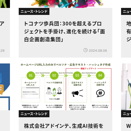
ニュース・トレンド
ニュ
ラア
トコナツ歩兵団：300を超えるプロ
ジェクトを手掛け、進化を続ける「面
白企画創造集団」
.26
2024.08.06
ニュース・トレンド
ニュ
株式会社アドインテ、生成AI技術を
W