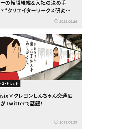
ナーの転職経緯＆入社の決め手
は？”クリエイターワークス研究
”調査より
2022.09.26
ース・トレンド
isix×クレヨンしんちゃん交通広
がTwitterで話題！
2019.08.29