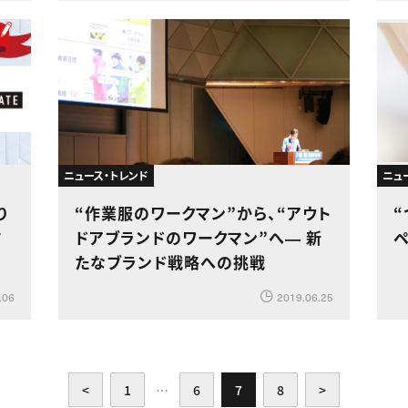
ニュース・トレンド
ニュ
り
“作業服のワークマン”から、“アウト
ツ
ドアブランドのワークマン”へ― 新
ペ
たなブランド戦略への挑戦
.06
2019.06.25
<
1
…
6
7
8
>