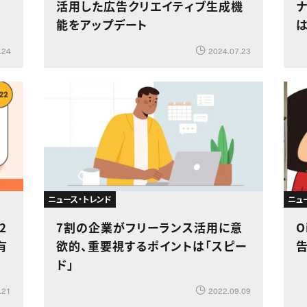
リ
活用した広告クリエイティブ生成機
能をアップデート
所
.24
2024.07.23
ニュース・トレンド
ニュ
2
7割の企業がフリーランス活用に意
O
有
欲的、重要視するポイントは「スピー
告
ド」
.21
2022.09.09