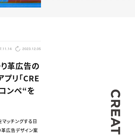
7.11.14
2023.12.05
つり革広告の
プリ「CRE
アコンペ“を
CREA
をマッチングする日
つり革広告デザイン案