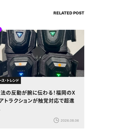
RELATED POST
ース・トレンド
魔法の反動が腕に伝わる！福岡のX
Rアトラクションが触覚対応で超進
化
2026.08.06