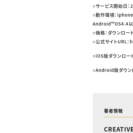
○サービス開始日：2
○動作環境：iphon
Android™OS4.4
○価格：ダウンロー
○公式サイトURL：http
○iOS版ダウンロー
○Android版ダウ
著者情報
CREATIV