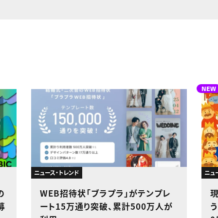
NEW
ニュース・トレンド
ニュ
の
WEB招待状「ブラプラ」がテンプレ
募
ート15万通り突破、累計500万人が
う