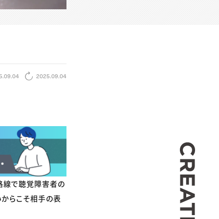
5.09.04
2025.09.04
CREA
要6路線で聴覚障害者の
いからこそ相手の表