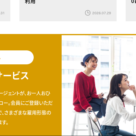
利用
0
.31
2026.07.29
料
サービス
ージェントが、お一人おひ
ロー。会員にご登録いただ
で、さまざまな雇用形態の
す。