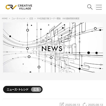
HOME
ニュース・トレンド
広告
FM北海道で新コーナー開始 SNS最新情報を解説
ACCOUNT
ログイン
会員登録
RECRUIT
クリエイター求人を探す
CREATIVE JOB求人検索
特集求人
採用説明会
転職支援サービス
CONTENTS
スキルアップしたい！
ニュース・トレンド
広告
スキルアップしたい！ トップ
デザイン
TOP Creator’s コラム
プログラミング
2025.08.13
2025.08.13