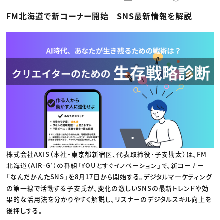
動画配信・映像制作
TOP Creator’s コラム トップ
編集・ライティング
Webクリエイター
セミナー
FM北海道で新コーナー開始 SNS最新情報を解説
マーケティング
アプリクリエイター
ディレクション
ゲームクリエイター
業界解説・キャリア事情
映像クリエイター
ニュース・トレンド
お役立ち基礎知識
マーケッター
クリエイターインタビュー
ニュース・トレンド トップ
C＆R Magazine
Web
映像
ゲーム・エンタメ
広告
出版
CREATIVE VILLAGEからのお知らせ
プロフェッショナル×つながる×メディア
株式会社AXIS（本社・東京都新宿区、代表取締役・子安勘太）は、FM
北海道（AIR-G’）の番組「YOUとすぐイノベーション」で、新コーナー
「なんだかんたSNS」を8月17日から開始する。デジタルマーケティング
の第一線で活動する子安氏が、変化の激しいSNSの最新トレンドや効
果的な活用法を分かりやすく解説し、リスナーのデジタルスキル向上を
後押しする。