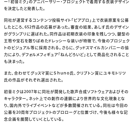
ー「初音ミク」のアニバーサリー・プロジェクトで着用する衣装デザイン
を決定したと発表した。
同社が運営するコンテンツ投稿サイト「ピアプロ」上で衣装原案を公募
したところ、652作品の応募があった。審査の結果、あしす氏のデザイン
がグランプリに選ばれた。同作品は初期衣装の印象を残しつつ、鍵型の
王笏や宝石を散りばめたドレッシーな装いが特徴で、今後のプロジェク
トのビジュアル等に採用される。さらに、グッドスマイルカンパニーの協
力により、デフォルメフィギュア「ねんどろいど」として商品化されること
も決まった。
また、合わせてグッスマ賞にＳｈｕｎｏ氏、クリプトン賞にユキモトリツ
氏の作品がそれぞれ選出された。
初音ミクは2007年に同社が開発した歌声合成ソフトウェアおよびその
キャラクター。ネット上での創作の連鎖により世界的な文化現象とな
り、国内外でライブイベントなどが多数開催されている。同社は今回の
公募を20周年プロジェクトのプロローグと位置づけ、今後も様々な記
念企画を展開していくとしている。