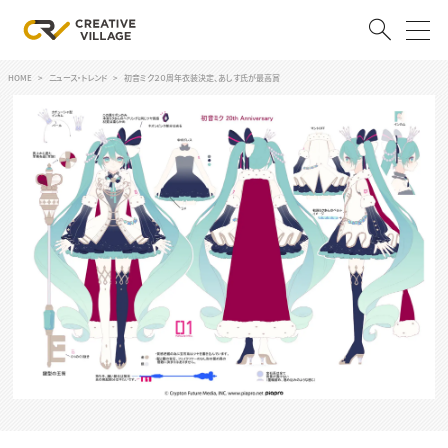
HOME
ニュース・トレンド
初音ミク２０周年衣装決定、あしす氏が最高賞
ACCOUNT
ログイン
会員登録
RECRUIT
クリエイター求人を探す
CREATIVE JOB求人検索
特集求人
採用説明会
転職支援サービス
CONTENTS
スキルアップしたい！
スキルアップしたい！ トップ
デザイン
TOP Creator’s コラム
プログラミング