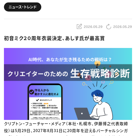
動画配信・映像制作
TOP Creator’s コラム トップ
編集・ライティング
Webクリエイター
セミナー
ニュース・トレンド
マーケティング
アプリクリエイター
ディレクション
ゲームクリエイター
業界解説・キャリア事情
映像クリエイター
ニュース・トレンド
お役立ち基礎知識
マーケッター
2026.05.29
2026.05.29
クリエイターインタビュー
ニュース・トレンド トップ
C＆R Magazine
初音ミク２０周年衣装決定、あしす氏が最高賞
Web
映像
ゲーム・エンタメ
広告
出版
CREATIVE VILLAGEからのお知らせ
プロフェッショナル×つながる×メディア
クリプトン・フューチャー・メディア（本社・札幌市、伊藤博之代表取締
役）は5月29日、2027年8月31日に20周年を迎えるバーチャルシンガ