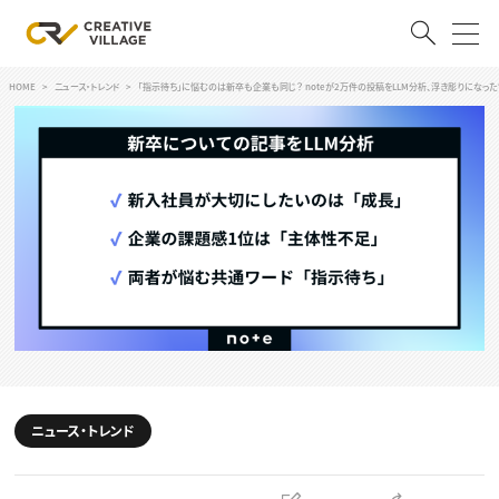
HOME
ニュース・トレンド
「指示待ち」に悩むのは新卒も企業も同じ？ noteが2万件の投稿をLLM分析、浮き彫りになっ
ACCOUNT
ログイン
会員登録
RECRUIT
クリエイター求人を探す
CREATIVE JOB求人検索
特集求人
採用説明会
転職支援サービス
CONTENTS
スキルアップしたい！
ニュース・トレンド
スキルアップしたい！ トップ
デザイン
TOP Creator’s コラム
プログラミング