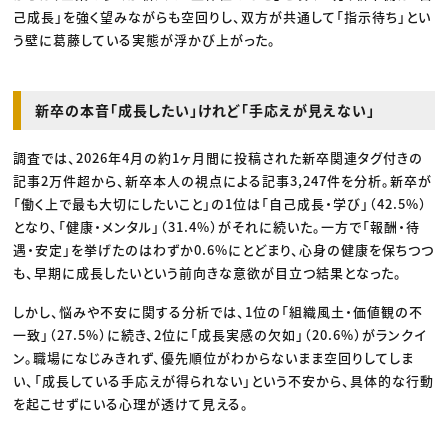
己成長」を強く望みながらも空回りし、双方が共通して「指示待ち」とい
う壁に葛藤している実態が浮かび上がった。
新卒の本音「成長したい」けれど「手応えが見えない」
調査では、2026年4月の約1ヶ月間に投稿された新卒関連タグ付きの
記事2万件超から、新卒本人の視点による記事3,247件を分析。新卒が
「働く上で最も大切にしたいこと」の1位は「自己成長・学び」（42.5%）
となり、「健康・メンタル」（31.4%）がそれに続いた。一方で「報酬・待
遇・安定」を挙げたのはわずか0.6%にとどまり、心身の健康を保ちつつ
も、早期に成長したいという前向きな意欲が目立つ結果となった。
しかし、悩みや不安に関する分析では、1位の「組織風土・価値観の不
一致」（27.5%）に続き、2位に「成長実感の欠如」（20.6%）がランクイ
ン。職場になじみきれず、優先順位がわからないまま空回りしてしま
い、「成長している手応えが得られない」という不安から、具体的な行動
を起こせずにいる心理が透けて見える。