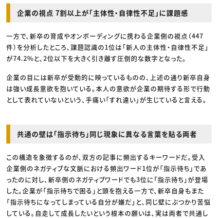
企業の視点 7割以上が「主体性・自律性不足」に課題感
一方で、新卒の育成やオンボーディングに携わる企業側の視点（447
件）を分析したところ、課題認識の1位は「新人の主体性・自律性不足」
が74.2%と、2位以下を大きく引き離す圧倒的な数字となった。
企業の目には新卒が受動的に映っているものの、上述の通り新卒自身
は強い成長意欲を抱いている。本人の意欲が企業の期待する形で行動
として表れていないという、手痛い「すれ違い」が生じていると言える。
共通の壁は「指示待ち」同じ現象に異なる言葉を貼る両者
この構造を象徴するのが、双方の記事に頻出するキーワードだ。受入
企業側のネガティブな文脈における頻出ワード1位が「指示待ち」であ
ったのに対し、新卒側のネガティブワードでも3位に「指示待ち」が登場
した。企業が「指示待ちで困る」と頭を抱える一方で、新卒自身もまた
「指示待ちになってしまっている自分が嫌だ」と、同じ壁にぶつかり苦悩
している。自走して成長したいという根本の願いは、実は両者で共通し