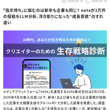
動画配信・映像制作
2026.05.18
2026.05.18
TOP Creator’s コラム トップ
編集・ライティング
Webクリエイター
セミナー
マーケティング
アプリクリエイター
「指示待ち」に悩むのは新卒も企業も同じ？ noteが2万件
ディレクション
ゲームクリエイター
の投稿をLLM分析、浮き彫りになった“成長意欲”のすれ
業界解説・キャリア事情
映像クリエイター
ニュース・トレンド
お役立ち基礎知識
マーケッター
違い
クリエイターインタビュー
ニュース・トレンド トップ
C＆R Magazine
Web
映像
ゲーム・エンタメ
広告
出版
CREATIVE VILLAGEからのお知らせ
プロフェッショナル×つながる×メディア
メディアプラットフォーム「note」を運営するnote株式会社は5月15日、
2026年4月の新入社員（以下、新卒）および彼らを迎える企業側が投稿
した記事を大規模言語モデル（LLM）で分析した結果を発表した。調査
からは、企業の多くが新人の「主体性のなさ」を嘆く一方、新卒側は「自