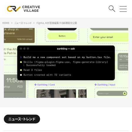
HOME
ニュース・トレンド
Figma、AIが直接編集する新機能を公開
ACCOUNT
ログイン
会員登録
RECRUIT
クリエイター求人を探す
CREATIVE JOB求人検索
特集求人
採用説明会
転職支援サービス
CONTENTS
スキルアップしたい！
スキルアップしたい！ トップ
ニュース・トレンド
デザイン
TOP Creator’s コラム
プログラミング