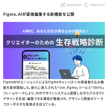
動画配信・映像制作
TOP Creator’s コラム トップ
編集・ライティング
2026.03.27
2026.03.27
Webクリエイター
セミナー
マーケティング
アプリクリエイター
ディレクション
ゲームクリエイター
Figma、AIが直接編集する新機能を公開
業界解説・キャリア事情
映像クリエイター
ニュース・トレンド
お役立ち基礎知識
マーケッター
クリエイターインタビュー
ニュース・トレンド トップ
C＆R Magazine
Web
映像
ゲーム・エンタメ
広告
出版
CREATIVE VILLAGEからのお知らせ
プロフェッショナル×つながる×メディア
FigmaがAIエージェントによるFigmaキャンバスへの直接書き込み機
能を提供開始した。新たに導入された「use_figma」ツールと「Skills」
フレームワークにより、AIがデザインシステムと連携しながらプロダクト
デザインを生成・編集できる環境が整備され、デザインと開発のワーク
フローが大きな転換点を迎えている。