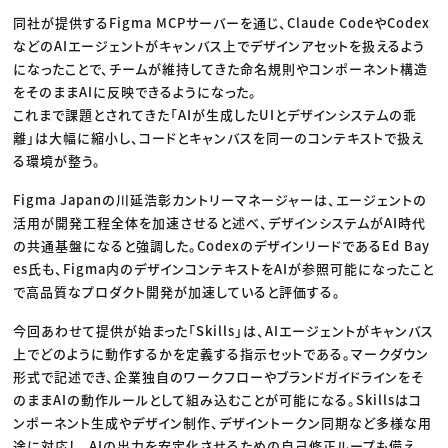
同社が提供するFigma MCPサーバーを通じ、Claude CodeやCodex
などのAIエージェントがキャンバス上でデザインアセットを扱えるよう
になったことで、チームが維持してきた命名規則やコンポーネント構造
をそのままAIに反映できるようになった。
これまで課題とされてきた「AIが生成したUIとデザインシステムの乖
離」は大幅に縮小し、コードとキャンバスを同一のコンテキストで扱え
る環境が整う。
Figma Japanの川延浩彰カントリーマネージャーは、エージェントの
活用が開発工程全体を加速させると述べ、デザインシステムがAI時代
の共通基盤になると強調した。CodexのデザインリードであるEd Bay
es氏も、Figma内のデザインコンテキストをAIが参照可能になったこと
で高品質なプロダクト開発が加速していると評価する。
今回あわせて提供が始まった「Skills」は、AIエージェントがキャンバス
上でどのように動作するかを定義する指示セットである。マークダウン
形式で記述でき、企業独自のワークフローやブランドガイドラインをそ
のままAIの動作ルールとして組み込むことが可能になる。Skillsはコ
ンポーネント生成やデザイン制作、デザイントークン同期など多様な用
途に対応し、AIの出力を安定化させるための自己修正ループも備え