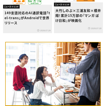
ニュース・トレンド
ニュース・トレンド
大竹しのぶ×三浦友和×櫻井
149言語対応のAI通訳電話「t
翔！累計15万部の『マンガ ぼ
el-trans」がAndroidで世界
け日和』が映画化
リリース
2026.07.28
2026.07.29