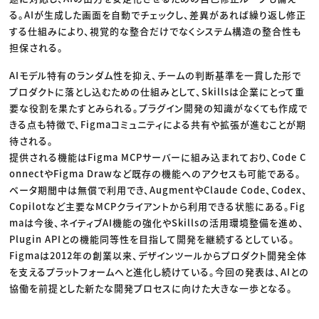
る。AIが生成した画面を自動でチェックし、差異があれば繰り返し修正
する仕組みにより、視覚的な整合だけでなくシステム構造の整合性も
担保される。
AIモデル特有のランダム性を抑え、チームの判断基準を一貫した形で
プロダクトに落とし込むための仕組みとして、Skillsは企業にとって重
要な役割を果たすとみられる。プラグイン開発の知識がなくても作成で
きる点も特徴で、Figmaコミュニティによる共有や拡張が進むことが期
待される。
提供される機能はFigma MCPサーバーに組み込まれており、Code C
onnectやFigma Drawなど既存の機能へのアクセスも可能である。
ベータ期間中は無償で利用でき、AugmentやClaude Code、Codex、
Copilotなど主要なMCPクライアントから利用できる状態にある。Fig
maは今後、ネイティブAI機能の強化やSkillsの活用環境整備を進め、
Plugin APIとの機能同等性を目指して開発を継続するとしている。
Figmaは2012年の創業以来、デザインツールからプロダクト開発全体
を支えるプラットフォームへと進化し続けている。今回の発表は、AIとの
協働を前提とした新たな開発プロセスに向けた大きな一歩となる。