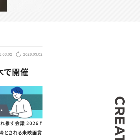
6.03.02
2026.03.02
木で開催
CREA
す会議 2026 f
最高峰とされる米映画賞