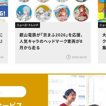
ニュース・トレンド
ニュ
に
叡山電鉄が「京まふ2026」を応援、
リ
人気キャラのヘッドマーク車両が8
ク
月から走る
.04
2026.08.05
料
サービス