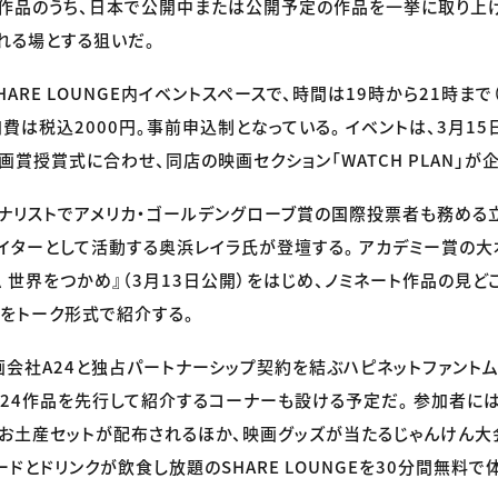
作品のうち、日本で公開中または公開予定の作品を一挙に取り上げ
れる場とする狙いだ。
ARE LOUNGE内イベントスペースで、時間は19時から21時まで（
費は税込2000円。事前申込制となっている。 イベントは、3月15
画賞授賞式に合わせ、同店の映画セクション「WATCH PLAN」が
ナリストでアメリカ・ゴールデングローブ賞の国際投票者も務める
イターとして活動する奥浜レイラ氏が登壇する。 アカデミー賞の大
ム 世界をつかめ』（3月13日公開）をはじめ、ノミネート作品の見
をトーク形式で紹介する。
画会社A24と独占パートナーシップ契約を結ぶハピネットファントム
24作品を先行して紹介するコーナーも設ける予定だ。 参加者には
お土産セットが配布されるほか、映画グッズが当たるじゃんけん大会
ードとドリンクが飲食し放題のSHARE LOUNGEを30分間無料