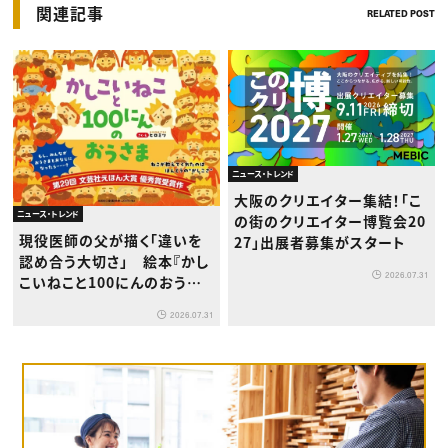
関連記事
RELATED POST
ニュース・トレンド
大阪のクリエイター集結！「こ
ニュース・トレンド
の街のクリエイター博覧会20
現役医師の父が描く「違いを
27」出展者募集がスタート
認め合う大切さ」 絵本『かし
2026.07.31
こいねこと100にんのおうさ
ま』が8月1日発売
2026.07.31