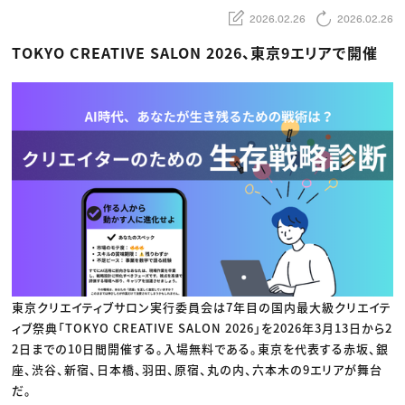
動画配信・映像制作
TOP Creator’s コラム トップ
編集・ライティング
Webクリエイター
2026.02.26
2026.02.26
セミナー
マーケティング
アプリクリエイター
ディレクション
ゲームクリエイター
TOKYO CREATIVE SALON 2026、東京9エリアで開催
業界解説・キャリア事情
映像クリエイター
ニュース・トレンド
お役立ち基礎知識
マーケッター
クリエイターインタビュー
ニュース・トレンド トップ
C＆R Magazine
Web
映像
ゲーム・エンタメ
広告
出版
CREATIVE VILLAGEからのお知らせ
プロフェッショナル×つながる×メディア
東京クリエイティブサロン実行委員会は7年目の国内最大級クリエイテ
ィブ祭典「TOKYO CREATIVE SALON 2026」を2026年3月13日から2
2日までの10日間開催する。入場無料である。東京を代表する赤坂、銀
座、渋谷、新宿、日本橋、羽田、原宿、丸の内、六本木の9エリアが舞台
だ。