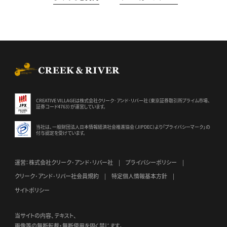
CREEK & RIVER Co., Ltd.
CREATIVE VILLAGEは株式会社クリーク･アンド･リバー社（東京証券
取引所プライム市場、
証券コード4763）が運営しています。
当社は、一般財団法人日本情報経済社会推進協会（JIPDEC）より
「プライバシーマーク」の
付与認定を受けています。
運営：株式会社クリーク･アンド･リバー社
プライバシーポリシー
クリーク･アンド･リバー社会員規約
特定個人情報基本方針
サイトポリシー
当サイトの内容、テキスト、
画像等の無断転載・無断使用を固く禁じます。