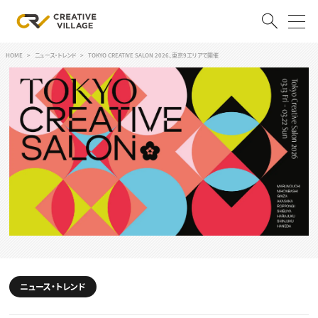
HOME
ニュース・トレンド
TOKYO CREATIVE SALON 2026、東京9エリアで開催
ACCOUNT
ログイン
会員登録
RECRUIT
クリエイター求人を探す
CREATIVE JOB求人検索
特集求人
採用説明会
転職支援サービス
CONTENTS
スキルアップしたい！
スキルアップしたい！ トップ
ニュース・トレンド
デザイン
TOP Creator’s コラム
プログラミング