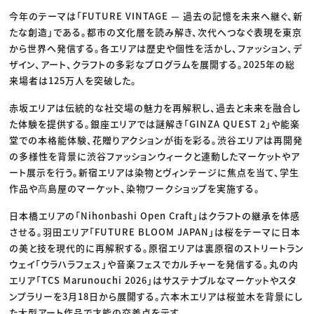
今年のテーマは「FUTURE VINTAGE — 過去の記憶を未来へ継ぐ、新
たな創造」である。都市の文化層を読み解き、次代へつなぐ表現を東京
から世界へ発信する。各エリアは歴史や個性を活かし、ファッション、デ
ザイン、アート、クラフトの多彩なプログラムを展開する。2025年の総
来場者は125万人を突破した。
赤坂エリアは伝統的な社交場の魅力を再解釈し、過去と未来を融合し
た体験を提供する。銀座エリアでは謎解き「GINZA QUEST 2」や能楽
堂での本格能体験、花贈りアクションが街を彩る。渋谷エリアは再開発
の多様性を背景に渋谷ファッションウィークと連動したマーケットやア
ート展示を行う。新宿エリアは染物とヴィンテージに焦点を当て、学生
作品や髙島屋のマーケット、染物ワークショップを実施する。
日本橋エリアの「Nihonbashi Open Craft」はクラフトの継承を体感
させる。羽田エリア「FUTURE BLOOM JAPAN」は桜をテーマに日本
の美と技を現代的に再解釈する。原宿エリアは裏原宿のストリートラン
ウェイ「ウラハラフェス」や音楽フェスでカルチャーを発信する。丸の内
エリア「TCS Marunouchi 2026」はサステナブルなマーケットやスタ
ンプラリーを3月18日から展開する。六本木エリアは桜並木を背景にし
た大型アート作品で才能の交差点を示す。