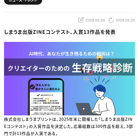
動画配信・映像制作
TOP Creator’s コラム トップ
編集・ライティング
Webクリエイター
セミナー
マーケティング
アプリクリエイター
ディレクション
ゲームクリエイター
2026.02.20
2026.02.20
業界解説・キャリア事情
映像クリエイター
ニュース・トレンド
お役立ち基礎知識
マーケッター
しまうま出版ZINEコンテスト、入賞13作品を発表
クリエイターインタビュー
ニュース・トレンド トップ
C＆R Magazine
Web
映像
ゲーム・エンタメ
広告
出版
CREATIVE VILLAGEからのお知らせ
プロフェッショナル×つながる×メディア
株式会社しまうまプリントは、2025年末に開催した「しまうま出版ZIN
Eコンテスト」の入賞作品を決定した。応募総数は300作品を超え、3部
門で計13作品が入賞である。