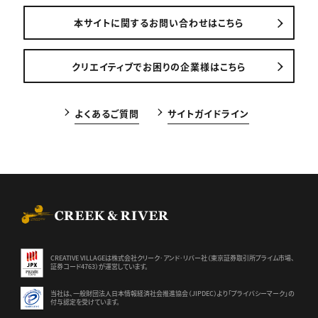
本サイトに関するお問い合わせはこちら
クリエイティブでお困りの企業様はこちら
よくあるご質問
サイトガイドライン
CREEK & RIVER Co., Ltd.
CREATIVE VILLAGEは株式会社クリーク･アンド･リバー社（東京証券
取引所プライム市場、
証券コード4763）が運営しています。
当社は、一般財団法人日本情報経済社会推進協会（JIPDEC）より
「プライバシーマーク」の
付与認定を受けています。