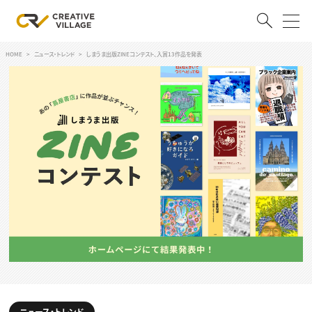
HOME
ニュース・トレンド
しまうま出版ZINEコンテスト、入賞13作品を発表
ACCOUNT
ログイン
会員登録
RECRUIT
クリエイター求人を探す
CREATIVE JOB求人検索
特集求人
採用説明会
転職支援サービス
CONTENTS
スキルアップしたい！
スキルアップしたい！ トップ
デザイン
TOP Creator’s コラム
プログラミング
ニュース・トレンド