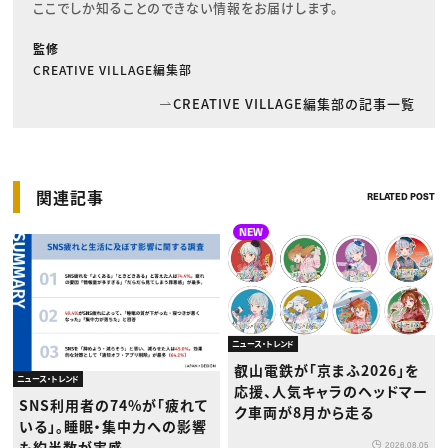
ここでしか知ることのできない情報をお届けします。
監修
CREATIVE VILLAGE編集部
CREATIVE VILLAGE編集部の記事一覧
関連記事
RELATED POST
NEW
ニュース・トレンド
叡山電鉄が「京まふ2026」を
ニュース・トレンド
応援、人気キャラのヘッドマー
SNS利用者の74%が「疲れて
ク車両が8月から走る
いる」。睡眠・集中力への影響
も約半数が実感
2026.08.05