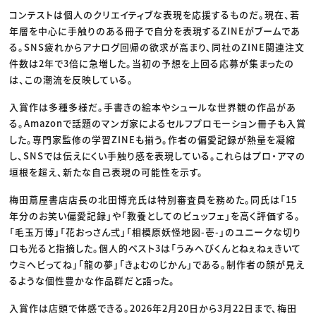
コンテストは個人のクリエイティブな表現を応援するものだ。現在、若
年層を中心に手触りのある冊子で自分を表現するZINEがブームであ
る。SNS疲れからアナログ回帰の欲求が高まり、同社のZINE関連注文
件数は2年で3倍に急増した。当初の予想を上回る応募が集まったの
は、この潮流を反映している。
入賞作は多種多様だ。手書きの絵本やシュールな世界観の作品があ
る。Amazonで話題のマンガ家によるセルフプロモーション冊子も入賞
した。専門家監修の学習ZINEも揃う。作者の偏愛記録が熱量を凝縮
し、SNSでは伝えにくい手触り感を表現している。これらはプロ・アマの
垣根を超え、新たな自己表現の可能性を示す。
梅田蔦屋書店店長の北田博充氏は特別審査員を務めた。同氏は「15
年分のお笑い偏愛記録」や「教養としてのビュッフェ」を高く評価する。
「毛玉万博」「花おっさん弍」「相模原妖怪地図-壱-」のユニークな切り
口も光ると指摘した。個人的ベスト3は「うみへびくんとねぇねぇきいて
ウミヘビってね」「龍の夢」「きょむのじかん」である。制作者の顔が見え
るような個性豊かな作品群だと語った。
入賞作は店頭で体感できる。2026年2月20日から3月22日まで、梅田