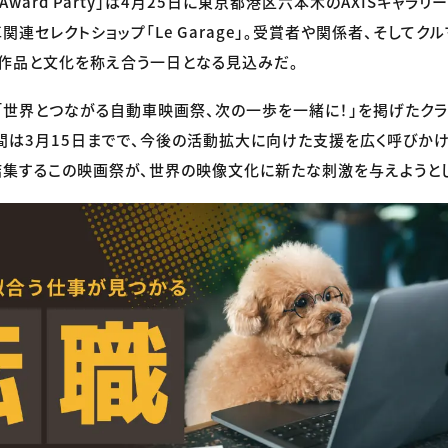
6 Award Party」は4月25日に東京都港区六本木のAXISギャラ
車関連セレクトショップ「Le Garage」。受賞者や関係者、そして
作品と文化を称え合う一日となる見込みだ。
在、「世界とつながる自動車映画祭、次の一歩を一緒に！」を掲げたクラ
間は3月15日までで、今後の活動拡大に向けた支援を広く呼びか
集するこの映画祭が、世界の映像文化に新たな刺激を与えようとし