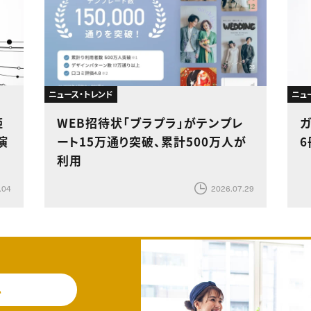
ニュース・トレンド
ニュ
姫
WEB招待状「ブラプラ」がテンプレ
ガ
演
ート15万通り突破、累計500万人が
利用
.04
2026.07.29
料