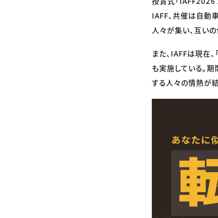
授賞式「IAFF202
IAFF、共催は自動
人々が集い、互いの
また、IAFFは現
も実施している。期
する人々の情熱が結