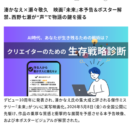
動画配信・映像制作
TOP Creator’s コラム トップ
編集・ライティング
Webクリエイター
セミナー
湊かなえ×瀬々敬久 映画『未来』本予告＆ポスター解
マーケティング
アプリクリエイター
ディレクション
ゲームクリエイター
禁、西野七瀬が“声”で物語の鍵を握る
業界解説・キャリア事情
映像クリエイター
ニュース・トレンド
お役立ち基礎知識
マーケッター
クリエイターインタビュー
ニュース・トレンド トップ
C＆R Magazine
Web
映像
ゲーム・エンタメ
広告
出版
CREATIVE VILLAGEからのお知らせ
プロフェッショナル×つながる×メディア
デビュー10周年に発表され、湊かなえ氏の集大成と評される傑作ミス
テリー『未来』がついに実写映画化。2026年5月8日（金）の全国公開に
先駆け、作品の重厚な質感と衝撃的な展開を予感させる本予告映像、
および本ポスタービジュアルが解禁された。