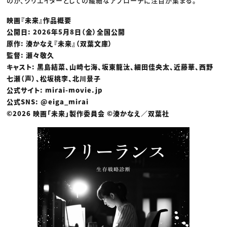
のか、クリエイターとしての繊細なアプローチに注目が集まる。
映画『未来』作品概要
公開日: 2026年5月8日（金）全国公開
原作: 湊かなえ『未来』（双葉文庫）
監督: 瀬々敬久
キャスト: 黒島結菜、山崎七海、坂東龍汰、細田佳央太、近藤華、西野
七瀬（声）、松坂桃李、北川景子
公式サイト: mirai-movie.jp
公式SNS: @eiga_mirai
©2026 映画「未来」製作委員会 ©湊かなえ／双葉社