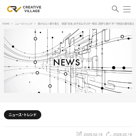
HOME
ニュース・トレンド
湊かなえ×瀬々敬久 映画『未来』本予告＆ポスター解禁、西野七瀬が“声”で物語の鍵を握る
ACCOUNT
ログイン
会員登録
RECRUIT
クリエイター求人を探す
CREATIVE JOB求人検索
特集求人
採用説明会
転職支援サービス
CONTENTS
スキルアップしたい！
ニュース・トレンド
スキルアップしたい！ トップ
デザイン
TOP Creator’s コラム
プログラミング
2026.02.16
2026.02.16