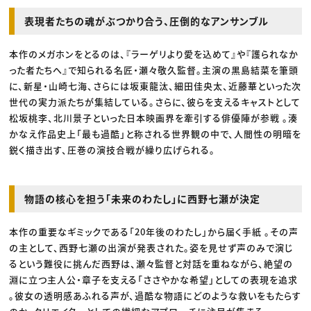
表現者たちの魂がぶつかり合う、圧倒的なアンサンブル
本作のメガホンをとるのは、『ラーゲリより愛を込めて』や『護られなか
った者たちへ』で知られる名匠・瀬々敬久監督。主演の黒島結菜を筆頭
に、新星・山崎七海、さらには坂東龍汰、細田佳央太、近藤華といった次
世代の実力派たちが集結している。さらに、彼らを支えるキャストとして
松坂桃李、北川景子といった日本映画界を牽引する俳優陣が参戦 。湊
かなえ作品史上「最も過酷」と称される世界観の中で、人間性の明暗を
鋭く描き出す、圧巻の演技合戦が繰り広げられる。
物語の核心を担う「未来のわたし」に西野七瀬が決定
本作の重要なギミックである「20年後のわたし」から届く手紙 。その声
の主として、西野七瀬の出演が発表された。姿を見せず声のみで演じ
るという難役に挑んだ西野は、瀬々監督と対話を重ねながら、絶望の
淵に立つ主人公・章子を支える「ささやかな希望」としての表現を追求
。彼女の透明感あふれる声が、過酷な物語にどのような救いをもたらす