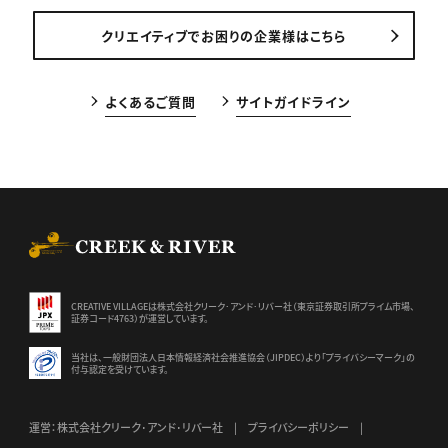
クリエイティブでお困りの企業様はこちら
よくあるご質問
サイトガイドライン
CREEK & RIVER Co., Ltd.
CREATIVE VILLAGEは株式会社クリーク･アンド･リバー社（東京証券
取引所プライム市場、
証券コード4763）が運営しています。
当社は、一般財団法人日本情報経済社会推進協会（JIPDEC）より
「プライバシーマーク」の
付与認定を受けています。
運営：株式会社クリーク･アンド･リバー社
プライバシーポリシー