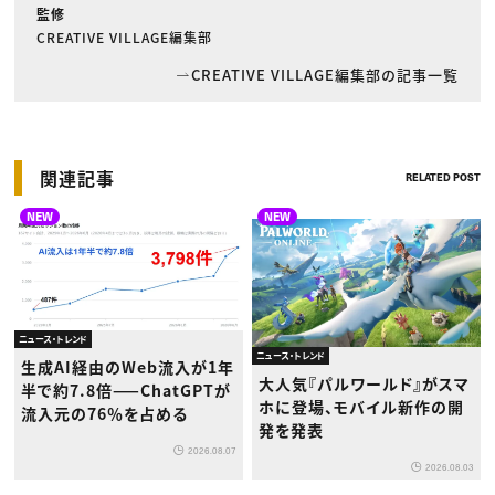
監修
CREATIVE VILLAGE編集部
CREATIVE VILLAGE編集部の記事一覧
関連記事
RELATED POST
NEW
NEW
ニュース・トレンド
ニュース・トレンド
生成AI経由のWeb流入が1年
大人気『パルワールド』がスマ
半で約7.8倍——ChatGPTが
ホに登場、モバイル新作の開
流入元の76％を占める
発を発表
2026.08.07
2026.08.03