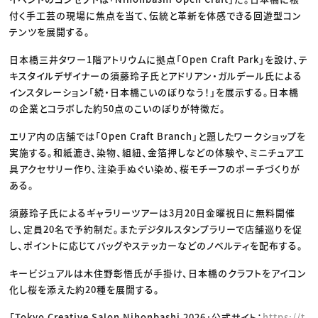
付く手工芸の現場に焦点を当て、伝統と革新を体感できる回遊型コン
テンツを展開する。
日本橋三井タワー1階アトリウムに拠点「Open Craft Park」を設け、テ
キスタイルデザイナーの須藤玲子氏とアドリアン・ガルデール氏による
インスタレーション「続・日本橋こいのぼりなう！」を展示する。日本橋
の企業とコラボした約50点のこいのぼりが特徴だ。
エリア内の店舗では「Open Craft Branch」と題したワークショップを
実施する。和紙漉き、染物、組紐、金箔押しなどの体験や、ミニチュア工
具アクセサリー作り、注染手ぬぐい染め、桜モチーフのポーチづくりが
ある。
須藤玲子氏によるギャラリーツアーは3月20日金曜祝日に無料開催
し、定員20名で予約制だ。またデジタルスタンプラリーで店舗巡りを促
し、ポイントに応じてバッグやステッカーなどのノベルティを配布する。
キービジュアルは木住野彰悟氏が手掛け、日本橋のクラフトをアイコン
化し桜を添えた約20種を展開する。
「Tokyo Creative Salon Nihonbashi 2026」公式サイト：
https://t