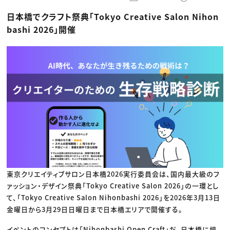
動画配信・映像制作
TOP Creator’s コラム トップ
編集・ライティング
Webクリエイター
セミナー
日本橋でクラフト祭典「Tokyo Creative Salon Nihon
マーケティング
アプリクリエイター
ディレクション
ゲームクリエイター
bashi 2026」開催
業界解説・キャリア事情
映像クリエイター
ニュース・トレンド
お役立ち基礎知識
マーケッター
クリエイターインタビュー
ニュース・トレンド トップ
C＆R Magazine
Web
映像
ゲーム・エンタメ
広告
出版
CREATIVE VILLAGEからのお知らせ
プロフェッショナル×つながる×メディア
東京クリエイティブサロン日本橋2026実行委員会は、国内最大級のフ
ァッション・デザイン祭典「Tokyo Creative Salon 2026」の一環とし
て、「Tokyo Creative Salon Nihonbashi 2026」を2026年3月13日
金曜日から3月29日日曜日まで日本橋エリアで開催する。
イベントのコンセプトは「Nihonbashi Open Craft」だ。日本橋に根