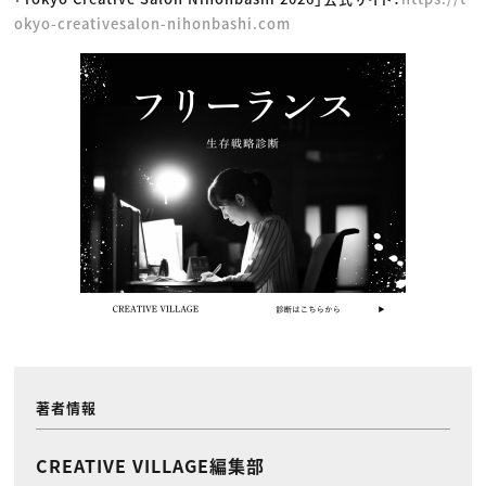
okyo-creativesalon-nihonbashi.com
著者情報
CREATIVE VILLAGE編集部