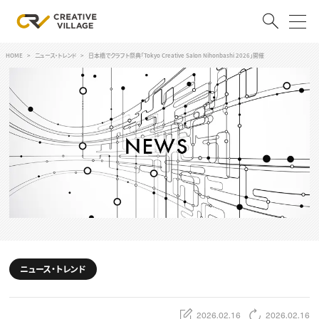
HOME
ニュース・トレンド
日本橋でクラフト祭典「Tokyo Creative Salon Nihonbashi 2026」開催
ACCOUNT
ログイン
会員登録
RECRUIT
クリエイター求人を探す
CREATIVE JOB求人検索
特集求人
採用説明会
転職支援サービス
CONTENTS
スキルアップしたい！
ニュース・トレンド
スキルアップしたい！ トップ
デザイン
TOP Creator’s コラム
プログラミング
2026.02.16
2026.02.16