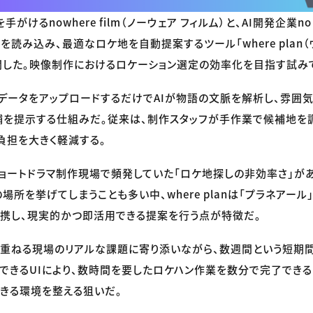
がけるnowhere film（ノーウェア フィルム）と、AI開発企業no 
読み込み、最適なロケ地を自動提案するツール「where plan（
開した。映像制作におけるロケーション選定の効率化を目指す試み
データをアップロードするだけでAIが物語の文脈を解析し、雰囲
補を提示する仕組みだ。従来は、制作スタッフが手作業で候補地を
負担を大きく軽減する。
ョートドラマ制作現場で頻発していた「ロケ地探しの非効率さ」がある
場所を挙げてしまうことも多い中、where planは「プラネアー
携し、現実的かつ即活用できる提案を行う点が特徴だ。
重ねる現場のリアルな課題に寄り添いながら、数週間という短期
できるUIにより、数時間を要したロケハン作業を数分で完了できる
きる環境を整える狙いだ。