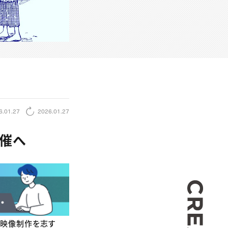
6.01.27
2026.01.27
開催へ
CREA
、映像制作を志す