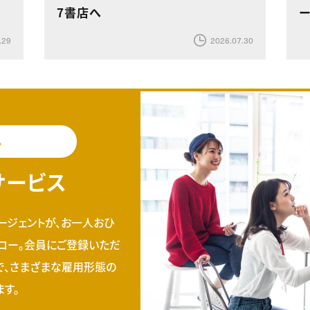
7書店へ
.29
2026.07.30
料
サービス
ージェントが、お一人おひ
ロー。会員にご登録いただ
で、さまざまな雇用形態の
す。