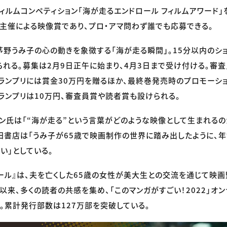
ィルムコンペティション「海が走るエンドロール フィルムアワード
主催による映像賞であり、プロ・アマ問わず誰でも応募できる。
茅野うみ子の心の動きを象徴する「海が走る瞬間」。15分以内のシ
れる。募集は2月9日正午に始まり、4月3日まで受け付ける。審査
ランプリには賞金30万円を贈るほか、最終巻発売時のプロモーシ
ランプリは10万円、審査員賞や読者賞も設けられる。
ン氏は「“海が走る”という言葉がどのような映像として生まれるの
田書店は「うみ子が65歳で映画制作の世界に踏み出したように、
い」としている。
ール』は、夫を亡くした65歳の女性が美大生との交流を通じて映
以来、多くの読者の共感を集め、「このマンガがすごい！2022」オン
。累計発行部数は127万部を突破している。