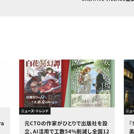
ニュース・トレンド
ニュ
ra
元CTOの作家がひとりで出版社を設
『
立、AI活用で工数54%削減し全国12