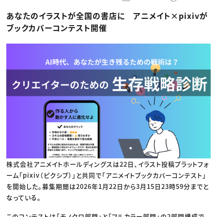
動画配信・映像制作
TOP Creator’s コラム トップ
編集・ライティング
Webクリエイター
セミナー
あなたのイラストが全国の書店に アニメイト×pixivが
マーケティング
アプリクリエイター
ディレクション
ゲームクリエイター
ブックカバーコンテスト開催
業界解説・キャリア事情
映像クリエイター
ニュース・トレンド
お役立ち基礎知識
マーケッター
クリエイターインタビュー
ニュース・トレンド トップ
C＆R Magazine
Web
映像
ゲーム・エンタメ
広告
出版
CREATIVE VILLAGEからのお知らせ
プロフェッショナル×つながる×メディア
株式会社アニメイトホールディングスは22日、イラスト投稿プラットフォ
ーム「pixiv（ピクシブ）」と共同で「アニメイトブックカバーコンテスト」
を開始した。募集期間は2026年1月22日から3月15日23時59分までと
なっている。
このコンテストは「モノクロ部門」と「フルカラー部門」の2部門構成で、