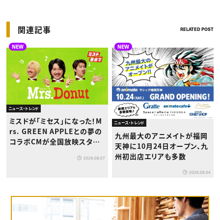
関連記事
RELATED POST
NEW
NEW
ニュース・トレンド
ミスドが「ミセス」になった！M
ニュース・トレンド
rs. GREEN APPLEとの夢の
九州最大のアニメイトが福岡
コラボCMが全国放映スター
天神に10月24日オープン、九
ト
州初出店エリアも多数
2026.08.07
2026.08.04