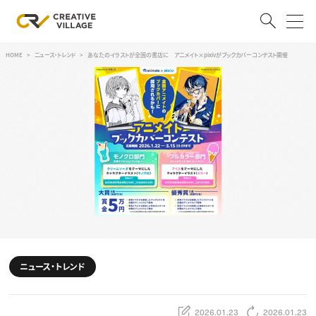
HOME
ニュース・トレンド
あなたのイラストが全国の書店に アニメイト×pixivがブックカバーコンテスト開催
ACCOUNT
ログイン
会員登録
RECRUIT
クリエイター求人を探す
CREATIVE JOB求人検索
特集求人
採用説明会
転職支援サービス
CONTENTS
スキルアップしたい！
ニュース・トレンド
スキルアップしたい！ トップ
デザイン
TOP Creator’s コラム
プログラミング
2026.01.23
2026.01.23