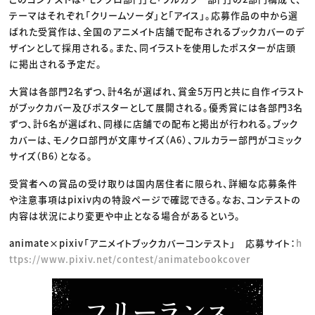
テーマはそれぞれ「クリームソーダ」と「アイス」。応募作品の中から選
ばれた受賞作は、全国のアニメイト店舗で配布されるブックカバーのデ
ザインとして採用される。また、同イラストを使用したポスターが店頭
に掲出される予定だ。
大賞は各部門2名ずつ、計4名が選ばれ、賞金5万円と共に自作イラスト
がブックカバー及びポスターとして展開される。優秀賞には各部門3名
ずつ、計6名が選ばれ、同様に店舗での配布と掲出が行われる。ブック
カバーは、モノクロ部門が文庫サイズ（A6）、フルカラー部門がコミック
サイズ（B6）となる。
受賞者への賞品の受け取りは国内居住者に限られ、詳細な応募条件
や注意事項はpixiv内の特設ページで確認できる。なお、コンテストの
内容は状況により変更や中止となる場合があるという。
animate×pixiv「アニメイトブックカバーコンテスト」 応募サイト：
h
ttps://www.pixiv.net/contest/animatebookcover