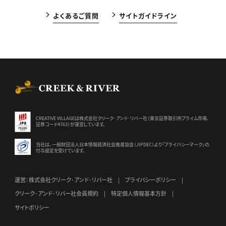
よくあるご質問
サイトガイドライン
CREEK & RIVER Co., Ltd.
CREATIVE VILLAGEは株式会社クリーク･アンド･リバー社（東京証券
取引所プライム市場、
証券コード4763）が運営しています。
当社は、一般財団法人日本情報経済社会推進協会（JIPDEC）より
「プライバシーマーク」の
付与認定を受けています。
運営：株式会社クリーク･アンド･リバー社
プライバシーポリシー
クリーク･アンド･リバー社会員規約
特定個人情報基本方針
サイトポリシー