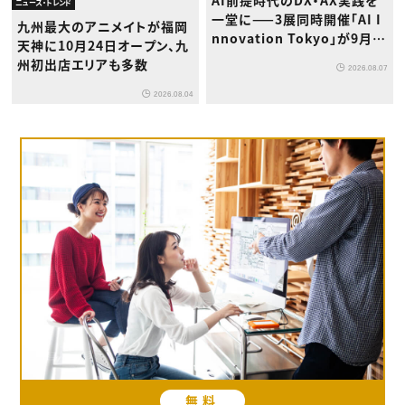
ニュース・トレンド
一堂に——3展同時開催「AI I
九州最大のアニメイトが福岡
nnovation Tokyo」が9月浜
天神に10月24日オープン、九
松町で初登場
州初出店エリアも多数
2026.08.07
2026.08.04
無料