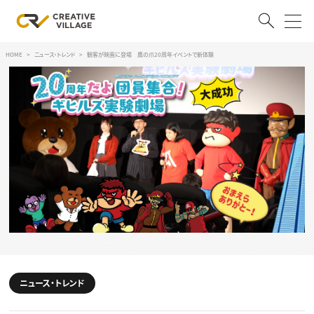
HOME
ニュース・トレンド
観客が映画に登場 鷹の爪20周年イベントで新体験
ACCOUNT
ログイン
会員登録
RECRUIT
クリエイター求人を探す
CREATIVE JOB求人検索
特集求人
採用説明会
転職支援サービス
CONTENTS
スキルアップしたい！
スキルアップしたい！ トップ
ニュース・トレンド
デザイン
TOP Creator’s コラム
プログラミング