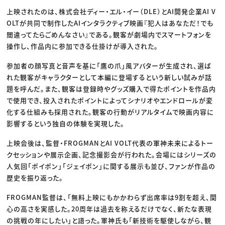
上映されたのは、株式会社ディー・エル・イー（DLE）とAI開発企業AI V
OLTが共同で制作したAIインタラクティブ映画『犯人はあなただ！でも
間違ってたらごめんなさい』である。観客が劇場内でスマートフォンを
操作し、作品内に参加できる仕掛けが導入された。
参加者の顔写真と音声を基に「鷹の爪」風アバターが生成され、選ば
れた観客がキャラクターとして本編に登場するという新しい試みが話
題を呼んだ。また、観客は登録時やグッズ購入で得たポイントを作品内
で使用でき、投入されたポイントによってシナリオやエンドロールが変
化する仕組みも採用された。観客の行動がリアルタイムで映画内容に
影響するという独自の体験を実現した。
上映会後は、監督・FROGMANとAI VOLT代表の軍神未来によるトー
クセッションや展示企画、記念撮影会が行われた。会場にはシリーズの
人気回「ポイポン」「ジェイポン」に関する展示も並び、ファンが作品の
歴史を振り返った。
FROGMAN監督は、「無料上映にもかかわらず出席率は9割を超え、関
心の高さを実感した。20周年は過去を称えるだけでなく、新たな表現
の挑戦の年にしたい」と語った。軍神氏も「新技術を駆使しながら、観