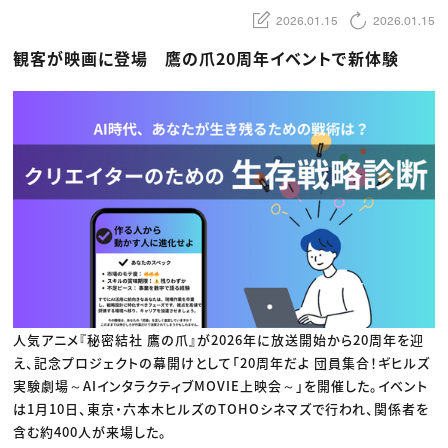
動画配信・映像制作
TOP Creator’s コラム トップ
編集・ライティング
Webクリエイター
2026.01.15
2026.01.15
セミナー
マーケティング
アプリクリエイター
ディレクション
ゲームクリエイター
観客が映画に登場 鷹の爪20周年イベントで新体験
業界解説・キャリア事情
映像クリエイター
ニュース・トレンド
お役立ち基礎知識
マーケッター
クリエイターインタビュー
ニュース・トレンド トップ
C＆R Magazine
Web
映像
ゲーム・エンタメ
広告
出版
CREATIVE VILLAGEからのお知らせ
プロフェッショナル×つながる×メディア
人気アニメ『秘密結社 鷹の爪』が2026年に放送開始から20周年を迎
え、記念プロジェクトの幕開けとして「20周年だよ 団員集合！ギヒルズ
実験劇場～AIインタラクティブMOVIE上映会～」を開催した。イベント
は1月10日、東京・六本木ヒルズのTOHOシネマズで行われ、関係者を
含む約400人が来場した。