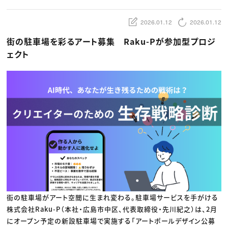
動画配信・映像制作
TOP Creator’s コラム トップ
編集・ライティング
Webクリエイター
セミナー
マーケティング
アプリクリエイター
2026.01.12
2026.01.12
ディレクション
ゲームクリエイター
業界解説・キャリア事情
映像クリエイター
ニュース・トレンド
街の駐車場を彩るアート募集 Raku-Pが参加型プロジ
お役立ち基礎知識
マーケッター
クリエイターインタビュー
ェクト
ニュース・トレンド トップ
C＆R Magazine
Web
映像
ゲーム・エンタメ
広告
出版
CREATIVE VILLAGEからのお知らせ
プロフェッショナル×つながる×メディア
街の駐車場がアート空間に生まれ変わる。駐車場サービスを手がける
株式会社Raku-P（本社・広島市中区、代表取締役・先川紀之）は、2月
にオープン予定の新設駐車場で実施する「アートポールデザイン公募