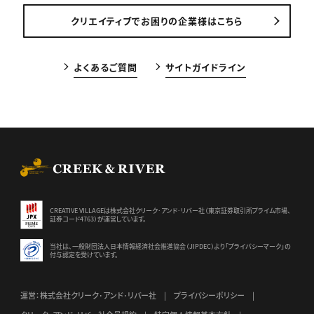
クリエイティブでお困りの企業様はこちら
よくあるご質問
サイトガイドライン
CREEK & RIVER Co., Ltd.
CREATIVE VILLAGEは株式会社クリーク･アンド･リバー社（東京証券
取引所プライム市場、
証券コード4763）が運営しています。
当社は、一般財団法人日本情報経済社会推進協会（JIPDEC）より
「プライバシーマーク」の
付与認定を受けています。
運営：株式会社クリーク･アンド･リバー社
プライバシーポリシー