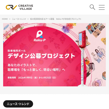
HOME
ニュース・トレンド
街の駐車場を彩るアート募集 Raku-Pが参加型プロジェクト
ACCOUNT
ログイン
会員登録
RECRUIT
クリエイター求人を探す
CREATIVE JOB求人検索
特集求人
採用説明会
転職支援サービス
CONTENTS
スキルアップしたい！
スキルアップしたい！ トップ
デザイン
TOP Creator’s コラム
ニュース・トレンド
プログラミング