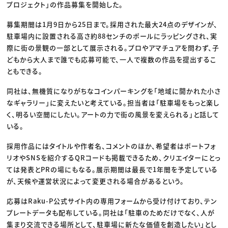
プロジェクト」の作品募集を開始した。
募集期間は1月9日から25日まで。採用された最大24点のデザインが、
駐車場内に設置される高さ約88センチのポールにラッピングされ、実
際に街の景観の一部として展示される。プロやアマチュアを問わず、子
どもから大人まで誰でも応募可能で、一人で複数の作品を提出するこ
ともできる。
同社は、無機質になりがちなコインパーキングを「地域に開かれた小さ
なギャラリー」に変えたいと考えている。担当者は「駐車場をもっと楽し
く、明るい空間にしたい。アートの力で街の風景を変えられる」と話して
いる。
採用作品にはタイトルや作者名、コメントのほか、希望者はポートフォ
リオやSNSを紹介するQRコードも掲載できるため、クリエイターにとっ
ては発表とPRの場にもなる。展示期間は最長で1年間を予定している
が、天候や運営状況によって変更される場合があるという。
応募はRaku-P公式サイト内の専用フォームから受け付けており、テン
プレートデータも配布している。同社は「駐車のためだけでなく、人が
集まり交流できる場所として、駐車場に新たな価値を創造したい」とし