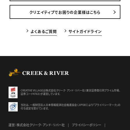
クリエイティブでお困りの企業様はこちら
よくあるご質問
サイトガイドライン
CREEK & RIVER Co., Ltd.
CREATIVE VILLAGEは株式会社クリーク･アンド･リバー社（東京証券
取引所プライム市場、
証券コード4763）が運営しています。
当社は、一般財団法人日本情報経済社会推進協会（JIPDEC）より
「プライバシーマーク」の
付与認定を受けています。
運営：株式会社クリーク･アンド･リバー社
プライバシーポリシー