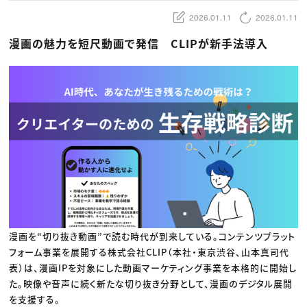
動画配信・映像制作
TOP Creator’s コラム トップ
編集・ライティング
Webクリエイター
セミナー
2026.01.11
2026.01.11
マーケティング
アプリクリエイター
ディレクション
ゲームクリエイター
漫画の魅力を短尺動画で発信 CLIPが新手法導入
業界解説・キャリア事情
映像クリエイター
ニュース・トレンド
お役立ち基礎知識
マーケッター
クリエイターインタビュー
ニュース・トレンド トップ
C＆R Magazine
Web
映像
ゲーム・エンタメ
広告
出版
CREATIVE VILLAGEからのお知らせ
プロフェッショナル×つながる×メディア
漫画を“切り抜き動画”で読む時代が到来している。コンテンツプラット
フォーム事業を展開する株式会社CLIP（本社・東京渋谷、山本真司代
表）は、漫画IPを対象にした動画マーケティング事業を本格的に開始し
た。映像や音声に続く新たな切り抜き分野として、漫画のデジタル展開
を支援する。