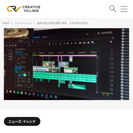
HOME
ニュース・トレンド
漫画の魅力を短尺動画で発信 CLIPが新手法導入
ACCOUNT
ログイン
会員登録
RECRUIT
クリエイター求人を探す
CREATIVE JOB求人検索
特集求人
採用説明会
転職支援サービス
CONTENTS
スキルアップしたい！
スキルアップしたい！ トップ
ニュース・トレンド
デザイン
TOP Creator’s コラム
プログラミング