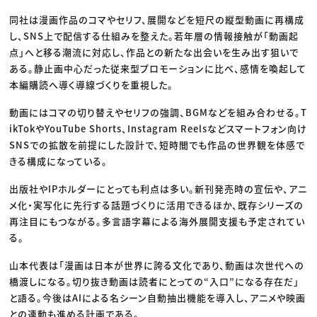
同社は漫画作品のコマやセリフ、展開などを短尺の縦型動画に再構成
し、SNS上で配信する仕組みを整えた。若年層の情報接触が「動画起
点」へと移る潮流に対応し、作品との新たな出会いを生み出す狙いで
ある。静止画中心だった従来型プロモーションに比べ、感情を喚起して
本編購読へ導く導線づくりを重視した。
動画にはコマの切り替えやセリフの強調、BGMなどを組み合わせる。T
ikTokやYouTube Shorts、Instagram Reelsなどスマートフォン向け
SNSでの拡散を前提にした設計で、短時間でも作品の世界観を体感で
きる構成になっている。
出版社やIPホルダーにとっても利点は多い。新刊発売時の宣伝や、アニ
メ化・実写化に先行する話題づくりに活用できるほか、既存シリーズの
再注目にもつながる。多言語字幕による海外展開支援も予定されてい
る。
山本代表は「漫画は日本が世界に誇る文化であり、動画は次世代への
橋渡しになる。切り抜き動画は読者にとっての“入口”になる存在だ」
と語る。今後はAIによる名シーン自動抽出機能を導入し、アニメや映画
との連動も進める計画である。