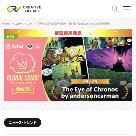
HOME
ニュース・トレンド
世界900超の応募から選出 第6回Global Comic Awards結果発表
ACCOUNT
ログイン
会員登録
RECRUIT
クリエイター求人を探す
CREATIVE JOB求人検索
特集求人
採用説明会
転職支援サービス
CONTENTS
スキルアップしたい！
スキルアップしたい！ トップ
ニュース・トレンド
デザイン
TOP Creator’s コラム
プログラミング