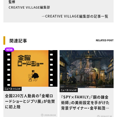
監修
CREATIVE VILLAGE編集部
CREATIVE VILLAGE編集部の記事一覧
関連記事
RELATED POST
NEW
ニュース・トレンド
ニュース・トレンド
全国220万人動員の「金曜ロ
『SPY×FAMILY』『鋼の錬金
ードショーとジブリ展」が佐賀
術師』の美術設定を手がけた
に初上陸
背景デザイナー・金平和茂氏
が版画展を開催
2026.08.04
2026.07.30