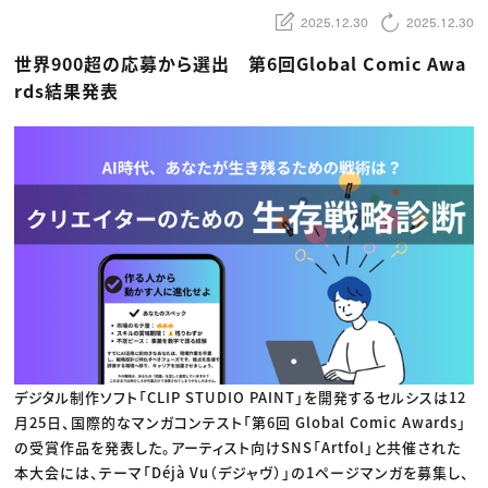
動画配信・映像制作
TOP Creator’s コラム トップ
編集・ライティング
Webクリエイター
2025.12.30
2025.12.30
セミナー
マーケティング
アプリクリエイター
ディレクション
ゲームクリエイター
世界900超の応募から選出 第6回Global Comic Awa
業界解説・キャリア事情
映像クリエイター
ニュース・トレンド
rds結果発表
お役立ち基礎知識
マーケッター
クリエイターインタビュー
ニュース・トレンド トップ
C＆R Magazine
Web
映像
ゲーム・エンタメ
広告
出版
CREATIVE VILLAGEからのお知らせ
プロフェッショナル×つながる×メディア
デジタル制作ソフト「CLIP STUDIO PAINT」を開発するセルシスは12
月25日、国際的なマンガコンテスト「第6回 Global Comic Awards」
の受賞作品を発表した。アーティスト向けSNS「Artfol」と共催された
本大会には、テーマ「Déjà Vu（デジャヴ）」の1ページマンガを募集し、