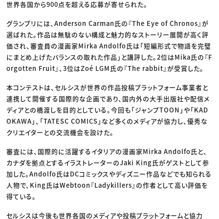
世界各国から900点を超える応募が寄せられた。
グランプリには、Anderson Carman氏の『The Eye of Chronos』が
選ばれた。作品は無駄のない構成と魅力的なストーリー展開が高く評
価され、審査員の漫画家Mirka Andolfo氏は「短編形式で物語を完璧
にまとめ上げたバランスの取れた作品」と講評した。2位はMika氏の『F
orgotten Fruit』、3位はZoé LGM氏の『The rabbit』が受賞した。
本コンテストは、セルシスが世界の作品投稿プラットフォーム事業者と
連携して開催する国際的な企画であり、国内外の大手出版社や配信メ
ディアとの橋渡しを目的としている。今回も「ジャンプTOON」や「KAD
OKAWA」、「TATESC COMICS」など多くのメディアが協力し、優秀な
クリエイターとの交流機会を設けた。
審査には、国際的に活躍するイタリアの漫画家Mirka Andolfo氏と、
カナダを拠点とするイラストレーターのJaki King氏がゲストとして参
加した。Andolfo氏はDCコミックスやディズニー作品などでも知られる
人物で、King氏はWebtoon『Ladykillers』の作者として高い評価を
得ている。
セルシスは今後も世界各国のメディアや投稿プラットフォームと協力