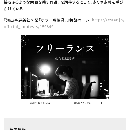
揺さぶるような余韻を残す作品」を期待するとして、多くの応募を呼び
かけている。
『河出書房新社×梨「ホラー短編賞」』特設ページ：
https://estar.jp/
official_contests/159849
著者情報