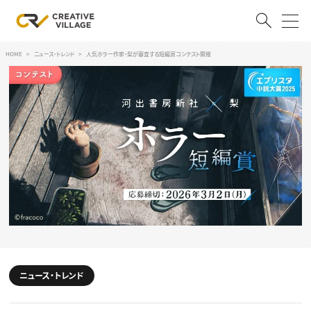
HOME
ニュース・トレンド
人気ホラー作家・梨が審査する短編賞コンテスト開催
ACCOUNT
ログイン
会員登録
RECRUIT
クリエイター求人を探す
CREATIVE JOB求人検索
特集求人
採用説明会
転職支援サービス
CONTENTS
スキルアップしたい！
ニュース・トレンド
スキルアップしたい！ トップ
デザイン
TOP Creator’s コラム
プログラミング