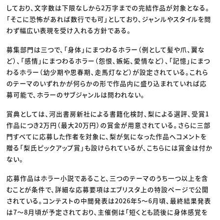
しており、文字数は下限なしから2万字までの完結作品が対象となる。
「そこに恐怖があれば数行でも可」としており、ジャンルやスタイルを問
わず幅広い表現を受け入れる方針である。
募集部門は三つで、「身体」にまつわるホラー（例として髪や爪、翼な
ど）、「感情」にまつわるホラー（怨恨、嫉妬、愛情など）、「記憶」にまつ
わるホラー（幼少期や思春期、走馬灯など）が設定されている。これら
のテーマのいずれかが何らかの形で作品内に盛り込まれていれば応
募可能で、ホラーのサブジャンルは問われない。
賞典としては、河出書房新社による書籍化検討、梨による選評、受賞1
作品につき2万円（最大20万円）の賞金が用意されている。さらに三部
門すべてに応募した作者を対象に、梨が気になった作品へコメントを
贈る「梨氏ピックアップ賞」も設けられているが、こちらには賞金は付か
ない。
応募作品はホラー小説であること、三つのテーマのうち一つ以上を含
むことが条件で、詳細な応募要項はエブリスタ上の特設ページで公開
されている。コンテストの中間発表は2026年5〜6月頃、最終結果発表
は7〜8月頃が予定されており、主催側は「短くとも読後に身体感覚を