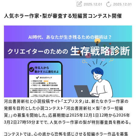
動画配信・映像制作
TOP Creator’s コラム トップ
2025.12.01
2025.12.01
編集・ライティング
Webクリエイター
セミナー
マーケティング
アプリクリエイター
人気ホラー作家・梨が審査する短編賞コンテスト開催
ディレクション
ゲームクリエイター
業界解説・キャリア事情
映像クリエイター
ニュース・トレンド
お役立ち基礎知識
マーケッター
クリエイターインタビュー
ニュース・トレンド トップ
C＆R Magazine
Web
映像
ゲーム・エンタメ
広告
出版
CREATIVE VILLAGEからのお知らせ
プロフェッショナル×つながる×メディア
河出書房新社と小説投稿サイト「エブリスタ」は、新たなホラー作家の
発掘を目的とした小説コンテスト「河出書房新社×梨『ホラー短編
賞』」の募集を開始した。応募期間は2025年12月1日12時から2026年
3月2日27時59分までで、人気ホラー作家の梨が特別審査員を務める。
コンテストでは、心の底から恐怖を感じさせる短編ホラー作品を募集