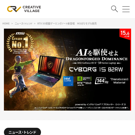
HOME
ニュース・トレンド
RTX 50搭載ゲーミングノート新登場 MSIが2モデル発売
ACCOUNT
ログイン
会員登録
RECRUIT
クリエイター求人を探す
CREATIVE JOB求人検索
特集求人
採用説明会
転職支援サービス
CONTENTS
スキルアップしたい！
スキルアップしたい！ トップ
デザイン
TOP Creator’s コラム
プログラミング
ニュース・トレンド