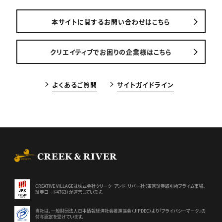
本サイトに関するお問い合わせはこちら
クリエイティブでお困りの企業様はこちら
よくあるご質問
サイトガイドライン
CREEK & RIVER Co., Ltd.
CREATIVE VILLAGEは株式会社クリーク･アンド･リバー社（東京証券
取引所プライム市場、
証券コード4763）が運営しています。
当社は、一般財団法人日本情報経済社会推進協会（JIPDEC）より
「プライバシーマーク」の
付与認定を受けています。