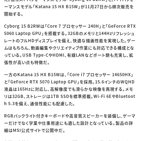
ーマンスモデル「Katana 15 HX B15W」が11月27日から順次販売を
開始する。
Cyborg 15 B2RWは「Core 7 プロセッサー 240H」と「GeForce RTX
5060 Laptop GPU」を搭載する。32GBのメモリと144Hzリフレッシュ
レートのフルHDディスプレイを備え、快適な描画性能を実現した。ゲー
ムはもちろん、動画編集やクリエイティブ作業にも対応できる構成とな
っている。USB Type-CやHDMI、有線LANなどポート類も充実し、拡
張性が高い点も特徴だ。
一方のKatana 15 HX B15Wは、「Core i7 プロセッサー 14650HX」
と「GeForce RTX 5070 Laptop GPU」を採用。15.6インチのWQHD
液晶は165Hzに対応し、高解像度でも滑らかな映像を再現する。メモ
リは32GB、ストレージは1TB SSDを標準搭載。Wi-Fi 6EやBluetoot
h 5.3を備え、通信性能にも配慮した。
RGBバックライト付きキーボードや高音質スピーカーを装備し、ゲーマ
ーだけでなく学業や仕事用途にも適した設計となっている。製品の詳
細はMSI公式サイトで公開中だ。