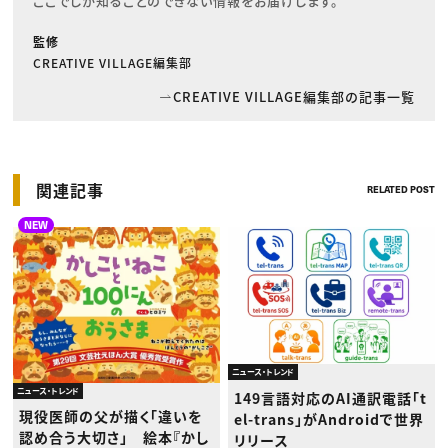
ここでしか知ることのできない情報をお届けします。
監修
CREATIVE VILLAGE編集部
CREATIVE VILLAGE編集部の記事一覧
関連記事
RELATED POST
NEW
ニュース・トレンド
ニュース・トレンド
149言語対応のAI通訳電話「t
現役医師の父が描く「違いを
el-trans」がAndroidで世界
認め合う大切さ」 絵本『かし
リリース