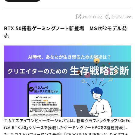
動画配信・映像制作
TOP Creator’s コラム トップ
編集・ライティング
Webクリエイター
セミナー
マーケティング
アプリクリエイター
ディレクション
ゲームクリエイター
2025.11.22
2025.11.22
業界解説・キャリア事情
映像クリエイター
ニュース・トレンド
お役立ち基礎知識
マーケッター
RTX 50搭載ゲーミングノート新登場 MSIが2モデル発
クリエイターインタビュー
ニュース・トレンド トップ
売
C＆R Magazine
Web
映像
ゲーム・エンタメ
広告
出版
CREATIVE VILLAGEからのお知らせ
プロフェッショナル×つながる×メディア
エムエスアイコンピュータージャパンは、新型グラフィックチップ「GeFo
rce RTX 50」シリーズを搭載したゲーミングノートPCを2機種発表し
た。高コストパフォーマンスモデル「Cyborg 15 B2RW」と、ハイパフォ