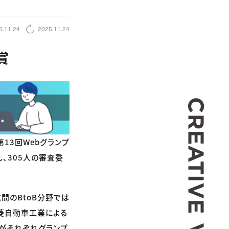
5.11.24
2025.11.24
賞
CREA
13回Webグランプ
、305人の審査委
業間のBtoB分野では
三菱自動車工業による
」がそれぞれグランプ