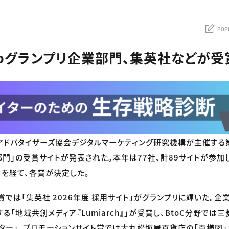
202
ebグランプリ企業部門、集英社などが受
ドバタイザーズ協会デジタルマーケティング研究機構が主催する第
部門」の受賞サイトが発表された。本年は77社、計89サイトが参加し
を経て、各賞が決定した。
では「集英社 2026年度 採用サイト」がグランプリに輝いた。企
る「地域共創メディア『Lumiarch』」が受賞し、BtoC分野では
スター」、プロモーションサイト賞では大丸松坂屋百貨店の「百様図