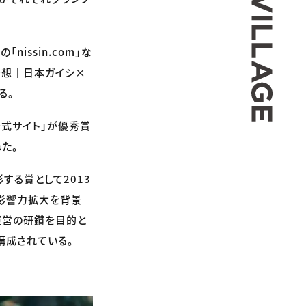
issin.com」な
発想｜日本ガイシ×
る。
鉄公式サイト」が優秀賞
ねた。
する賞として2013
の影響力拡大を背景
運営の研鑽を目的と
構成されている。