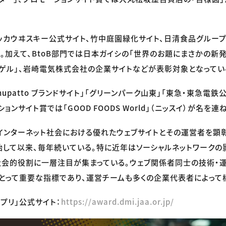
カウヰスキー公式サイト、竹中庭園緑化サイト、日清食品グループの「n
。加えて、BtoB部門では日本ガイシの「世界のお題にまさかの新
ゲル」、岩崎電気株式会社の企業サイトなどが表彰対象となってい
Shupatto ブランドサイト」「グリーンパーク山東」「東急・東急電
ョンサイト賞では「GOOD FOODS World」（ニッスイ）が名を連
、インターネット社会における優れたウェブサイトとその運営者を顕彰
して以来、毎年続いている。特に近年はソーシャルネットワーク
社会的役割に一層注目が集まっている。ウェブ関係者同士の技術・
とって重要な指標であり、運営チームも多くの企業代表者によって
ンプリ」公式サイト：
https://award.dmi.jaa.or.jp/