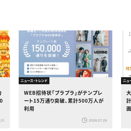
ニュース・トレンド
ニュ
合
WEB招待状「ブラプラ」がテンプレ
0
ート15万通り突破、累計500万人が
計
利用
.31
2026.07.29