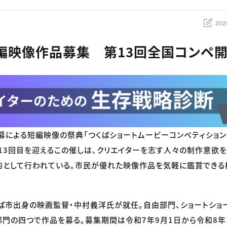
202
編映像作品募集 第13回全国コンペ
募による短編映像の祭典「つくばショートムービーコンペティション2
13回目を迎えるこの催しは、クリエイターを志す人々の制作意欲
的として行われている。市民が優れた映像作品を気軽に鑑賞できる
ば市出身の映画監督・中村義洋氏が就任。自由部門、ショートショ
部門の四つで作品を募る。募集期間は令和7年9月1日から令和8年