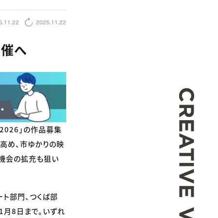
5.11.22
2025.11.22
開催へ
CREA
026」の作品募集
を高め、市ゆかりの映
機会の拡充も狙い
ート部門、つくば部
1月8日まで。いずれ