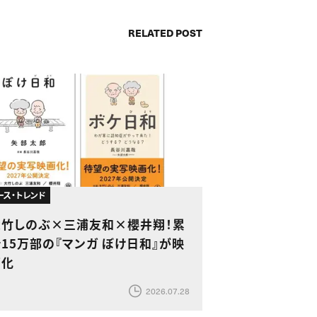
RELATED POST
ース・トレンド
大竹しのぶ×三浦友和×櫻井翔！累
15万部の『マンガ ぼけ日和』が映
画化
2026.07.28