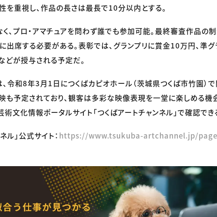
性を重視し、作品の長さは最長で10分以内とする。
く、プロ・アマチュアを問わず誰でも参加可能。最終審査作品の
に出席する必要がある。表彰では、グランプリに賞金10万円、準グ
などが授与される予定だ。
、令和8年3月1日につくばカピオホール（茨城県つくば市竹園）で
映も予定されており、観客は多彩な映像表現を一堂に楽しめる機
芸術文化情報ポータルサイト「つくばアートチャンネル」で確認でき
ネル」公式サイト：
https://www.tsukuba-artchannel.jp/pag