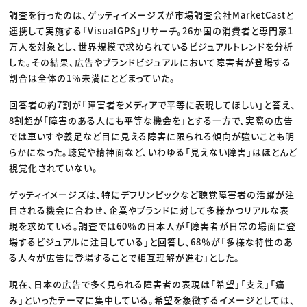
調査を行ったのは、ゲッティイメージズが市場調査会社MarketCastと
連携して実施する「VisualGPS」リサーチ。26か国の消費者と専門家1
万人を対象とし、世界規模で求められているビジュアルトレンドを分析
した。その結果、広告やブランドビジュアルにおいて障害者が登場する
割合は全体の1％未満にとどまっていた。
回答者の約7割が「障害者をメディアで平等に表現してほしい」と答え、
8割超が「障害のある人にも平等な機会を」とする一方で、実際の広告
では車いすや義足など目に見える障害に限られる傾向が強いことも明
らかになった。聴覚や精神面など、いわゆる「見えない障害」はほとんど
視覚化されていない。
ゲッティイメージズは、特にデフリンピックなど聴覚障害者の活躍が注
目される機会に合わせ、企業やブランドに対して多様かつリアルな表
現を求めている。調査では60％の日本人が「障害者が日常の場面に登
場するビジュアルに注目している」と回答し、68％が「多様な特性のあ
る人々が広告に登場することで相互理解が進む」とした。
現在、日本の広告で多く見られる障害者の表現は「希望」「支え」「痛
み」といったテーマに集中している。希望を象徴するイメージとしては、