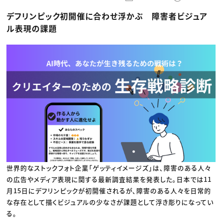
動画配信・映像制作
TOP Creator’s コラム トップ
編集・ライティング
Webクリエイター
セミナー
デフリンピック初開催に合わせ浮かぶ 障害者ビジュア
マーケティング
アプリクリエイター
ディレクション
ゲームクリエイター
ル表現の課題
業界解説・キャリア事情
映像クリエイター
ニュース・トレンド
お役立ち基礎知識
マーケッター
クリエイターインタビュー
ニュース・トレンド トップ
C＆R Magazine
Web
映像
ゲーム・エンタメ
広告
出版
CREATIVE VILLAGEからのお知らせ
プロフェッショナル×つながる×メディア
世界的なストックフォト企業「ゲッティイメージズ」は、障害のある人々
の広告やメディア表現に関する最新調査結果を発表した。日本では11
月15日にデフリンピックが初開催されるが、障害のある人々を日常的
な存在として描くビジュアルの少なさが課題として浮き彫りになってい
る。