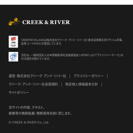
CREEK & RIVER Co., Ltd.
CREATIVE VILLAGEは株式会社クリーク･アンド･リバー社（東京証券
取引所プライム市場、
証券コード4763）が運営しています。
当社は、一般財団法人日本情報経済社会推進協会（JIPDEC）より
「プライバシーマーク」の
付与認定を受けています。
運営：株式会社クリーク･アンド･リバー社
プライバシーポリシー
クリーク･アンド･リバー社会員規約
特定個人情報基本方針
サイトポリシー
当サイトの内容、テキスト、
画像等の無断転載・無断使用を固く禁じます。
© CREEK & RIVER Co., Ltd.