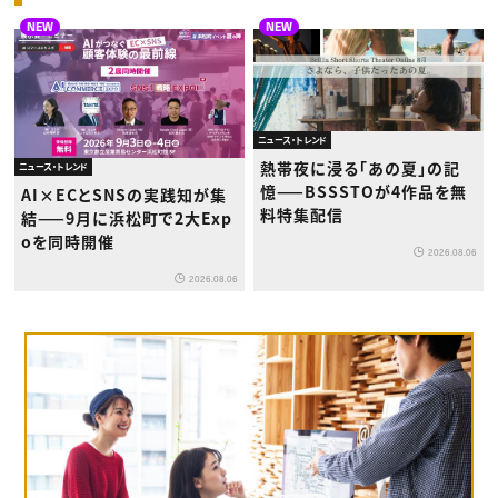
NEW
NEW
ニュース・トレンド
熱帯夜に浸る「あの夏」の記
ニュース・トレンド
憶——BSSSTOが4作品を無
AI×ECとSNSの実践知が集
料特集配信
結——9月に浜松町で2大Exp
oを同時開催
2026.08.06
2026.08.06