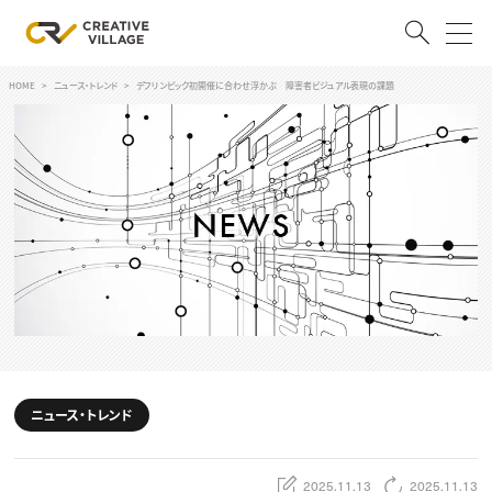
HOME
ニュース・トレンド
デフリンピック初開催に合わせ浮かぶ 障害者ビジュアル表現の課題
ACCOUNT
ログイン
会員登録
RECRUIT
クリエイター求人を探す
CREATIVE JOB求人検索
特集求人
採用説明会
転職支援サービス
CONTENTS
スキルアップしたい！
ニュース・トレンド
スキルアップしたい！ トップ
デザイン
TOP Creator’s コラム
プログラミング
2025.11.13
2025.11.13