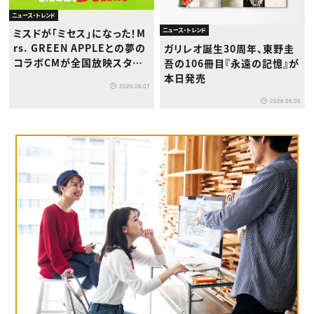
ニュース・トレンド
ミスドが「ミセス」になった！M
ニュース・トレンド
rs. GREEN APPLEとの夢の
ガリレオ誕生30周年、東野圭
コラボCMが全国放映スター
吾の106冊目『永遠の記憶』が
ト
本日発売
2026.08.07
2026.08.05