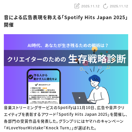
動画配信・映像制作
TOP Creator’s コラム トップ
編集・ライティング
Webクリエイター
2025.11.12
2025.11.12
セミナー
マーケティング
アプリクリエイター
ディレクション
ゲームクリエイター
音による広告表現を称える「Spotify Hits Japan 2025」
業界解説・キャリア事情
映像クリエイター
ニュース・トレンド
開催
お役立ち基礎知識
マーケッター
クリエイターインタビュー
ニュース・トレンド トップ
C＆R Magazine
Web
映像
ゲーム・エンタメ
広告
出版
CREATIVE VILLAGEからのお知らせ
プロフェッショナル×つながる×メディア
音楽ストリーミングサービスのSpotifyは11月10日、広告や音声クリ
エイティブを表彰するアワード「Spotify Hits Japan 2025」を開催し、
各部門の受賞作品を発表した。グランプリにはヤマハのキャンペーン
「#LoveYourMistake『Knock Turn』」が選ばれた。