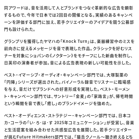
同アワードは、音を活用して人とブランドをつなぐ革新的な広告を顕彰
するもので、今年で日本では2回目の開催となる。実績のあるキャンペ
ーンを評価する部門に加え、若手クリエイターのアイデアを競う公募部
門も設けられた。
グランプリを獲得したヤマハの「Knock Turn」は、楽器練習中のミスを
前向きに捉えるメッセージを音で表現した作品。クラシックを好むリス
ナーを対象にショパンの《ノクターン》をモチーフにした新曲を制作し、
日英印の演奏者が参加。音による広告表現の新しい可能性を示した。
ベスト・イマーシブ・オーディオ・キャンペーン部門では、大塚製薬の
「円陣」シリーズが選出された。バイノーラル録音でリスナーに臨場感
を与え、音だけでブランドへの好意形成を実現した。ベスト・モーメン
ト・キャンペーン部門では、サントリー「金麦」の「家路言」が、帰宅時間
という瞬間を音で表し「癒し」のブランドイメージを強めた。
ベスト・オーディエンス・ストラテジー・キャンペーン部門では、日本コ
カ・コーラの「い･ろ･は･す 2025年コミュニケーション」が受賞し、音楽
と生活提案を組み合わせた共感型広告を展開した。若手クリエイター
が挑むFuture Hitmakers部門では、「猫舌クノール〜聴き終えるとち