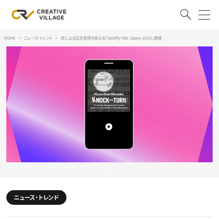
HOME
ニュース・トレンド
音による広告表現を称える「Spotify Hits Japan 2025」開催
ACCOUNT
ログイン
会員登録
RECRUIT
クリエイター求人を探す
CREATIVE JOB求人検索
特集求人
採用説明会
転職支援サービス
CONTENTS
スキルアップしたい！
スキルアップしたい！ トップ
ニュース・トレンド
デザイン
TOP Creator’s コラム
プログラミング