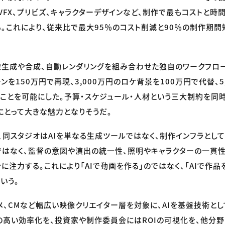
VFX、プリビズ、キャラクターデザインなど、制作で最もコストと時
る。これにより、従来比で最大95％のコスト削減と90％の制作期
像生成や合成、自動レンダリングを組み合わせた独自のワークフローを
を150万円で再現、3,000万円のロケ背景を100万円で代替、5,
えることを可能にした。予算・スケジュール・人材という三大制約を同
にとって大きな魅力となりそうだ。
、同スタジオはAIを単なる生成ツールではなく、制作インフラとして
はなく、監督の意図や演出の統一性、照明やキャラクターの一貫
に注力する。これにより「AIで動画を作る」のではなく、「AIで作品
いう。
メ、CMなど幅広い映像クリエイター層を対象に、AIを基盤技術と
高い効率化を、投資家や制作委員会にはROIの可視化を、他分野