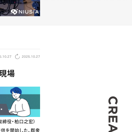
5.10.27
2025.10.27
の現場
CREA
取締役・柏口之宏）
n」の提供を開始した。群衆