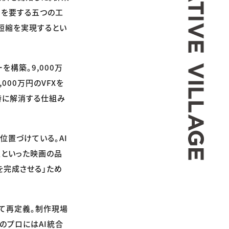
間を要する五つの工
間短縮を実現するとい
構築。9,000万
000万円のVFXを
時に解消する仕組み
位置づけている。AI
性といった映画の品
を完成させる」ため
して再定義。制作現場
のプロにはAI統合