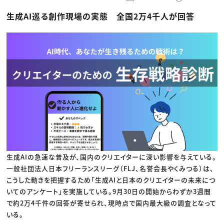
動画配信・映像制作
TOP Creator’s コラム トップ
編集・ライティング
Webクリエイター
セミナー
生成AI巡る創作現場の実態 全国2万4千人が回答
マーケティング
アプリクリエイター
ディレクション
ゲームクリエイター
業界解説・キャリア事情
映像クリエイター
ニュース・トレンド
お役立ち基礎知識
マーケッター
クリエイターインタビュー
ニュース・トレンド トップ
C＆R Magazine
Web
映像
ゲーム・エンタメ
広告
出版
CREATIVE VILLAGEからのお知らせ
プロフェッショナル×つながる×メディア
生成AIの急速な普及が、国内のクリエイターに深い影響を与えている。
一般社団法人日本フリーランスリーグ（FLJ、名誉会長やくみつる）は、
こうした動きを把握するため「生成AIと日本のクリエイターの未来につ
いてのアンケート」を実施している。9月30日の開始からわずか3週間
で約2万4千件の回答が寄せられ、現時点で国内最大級の調査となって
いる。