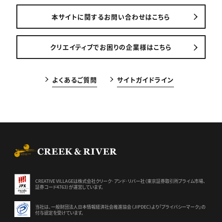
本サイトに関するお問い合わせはこちら
クリエイティブでお困りの企業様はこちら
よくあるご質問
サイトガイドライン
CREEK & RIVER Co., Ltd.
CREATIVE VILLAGEは株式会社クリーク･アンド･リバー社（東京証券
取引所プライム市場、
証券コード4763）が運営しています。
当社は、一般財団法人日本情報経済社会推進協会（JIPDEC）より
「プライバシーマーク」の
付与認定を受けています。