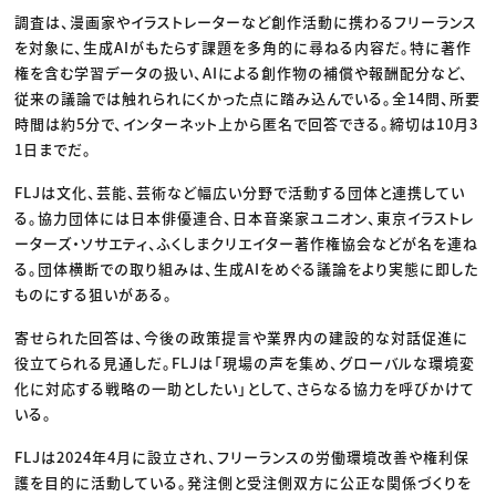
調査は、漫画家やイラストレーターなど創作活動に携わるフリーランス
を対象に、生成AIがもたらす課題を多角的に尋ねる内容だ。特に著作
権を含む学習データの扱い、AIによる創作物の補償や報酬配分など、
従来の議論では触れられにくかった点に踏み込んでいる。全14問、所要
時間は約5分で、インターネット上から匿名で回答できる。締切は10月3
1日までだ。
FLJは文化、芸能、芸術など幅広い分野で活動する団体と連携してい
る。協力団体には日本俳優連合、日本音楽家ユニオン、東京イラストレ
ーターズ・ソサエティ、ふくしまクリエイター著作権協会などが名を連ね
る。団体横断での取り組みは、生成AIをめぐる議論をより実態に即した
ものにする狙いがある。
寄せられた回答は、今後の政策提言や業界内の建設的な対話促進に
役立てられる見通しだ。FLJは「現場の声を集め、グローバルな環境変
化に対応する戦略の一助としたい」として、さらなる協力を呼びかけて
いる。
FLJは2024年4月に設立され、フリーランスの労働環境改善や権利保
護を目的に活動している。発注側と受注側双方に公正な関係づくりを