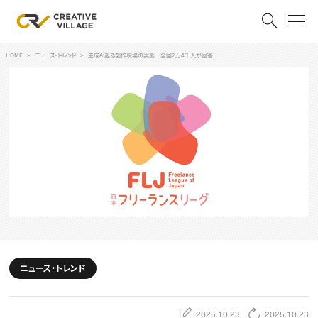
HOME
ニュース・トレンド
生成AI巡る創作現場の実態 全国2万4千人が回答
ACCOUNT
ログイン
会員登録
RECRUIT
クリエイター求人を探す
CREATIVE JOB求人検索
特集求人
採用説明会
転職支援サービス
CONTENTS
スキルアップしたい！
ニュース・トレンド
スキルアップしたい！ トップ
デザイン
TOP Creator’s コラム
プログラミング
2025.10.23
2025.10.23