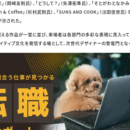
E」（岡崎友則氏）、「どうして？」（矢澤拓隼氏）、「そとがわとなか
an & Coffee」（杉村武則氏）、「SUNS AND COOK」（濵田佳
が示された。
超える作品が一堂に並び、来場者は各部門の多彩な表現に見入って
イティブ文化を発信する場として、次世代デザイナーの登竜門とな