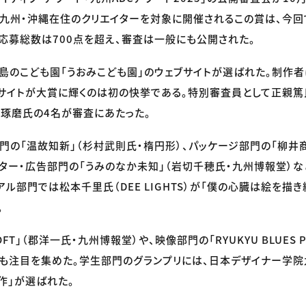
九州・沖縄在住のクリエイターを対象に開催されるこの賞は、今回
応募総数は700点を超え、審査は一般にも公開された。
島のこども園「うおみこども園」のウェブサイトが選ばれた。制作
サイトが大賞に輝くのは初の快挙である。特別審査員として正親篤氏
琢磨氏の4名が審査にあたった。
門の「温故知新」（杉村武則氏・楕円形）、パッケージ部門の「柳井商
スター・広告部門の「うみのなか未知」（岩切千穂氏・九州博報堂）な
アル部門では松本千里氏（DEE LIGHTS）が「僕の心臓は絵を描
。
T」（郡洋一氏・九州博報堂）や、映像部門の「RYUKYU BLUES P
SS）も注目を集めた。学生部門のグランプリには、日本デザイナー学
作」が選ばれた。