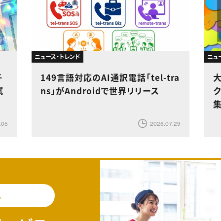
ニュース・トレンド
ニュ
子
149言語対応のAI通訳電話「tel-tra
試
ns」がAndroidで世界リリース
ク
.05
2026.07.29
料