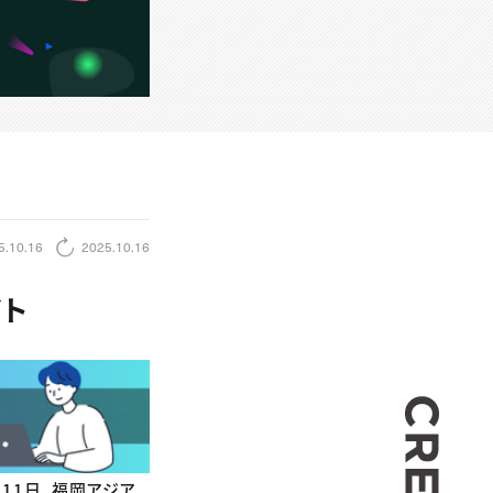
5.10.16
2025.10.16
イト
CREA
月11日、福岡アジア