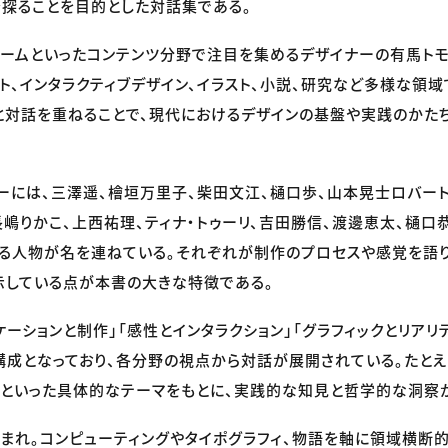
探ることを目的とした対話集である。
ームといったコンテンツ分野で注目を集めるデザイナーの有馬トモ
クト、インタラクティブデザイン、イラスト、小説、研究など多様な領
と対話を重ねることで、現代におけるデザインの基盤や実践のかた
ーには、三澤遥、檜垣万里子、柴田文江、樋口歩、山本晃士ロバート
長嶋りかこ、上西祐理、ティナ・トゥーリ、吉田勝信、渡邊恵太、樋口
る人物が名を連ねている。それぞれが制作のプロセスや感覚を語り
示している点が本書の大きな特徴である。
ケーションと制作」「感性とインタラクション」「グラフィックとリアリ
構成となっており、各分野の視点から対話が展開されている。たと
」といった具体的なテーマをもとに、実践的な知見と哲学的な洞察
生まれ。コンピューティングやタイポグラフィ、物語を軸に領域横断