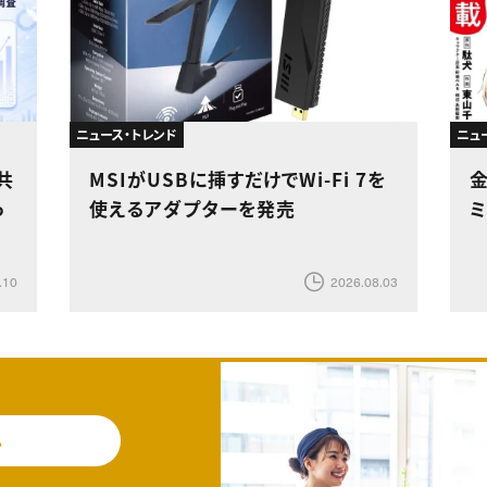
ニュース・トレンド
ニュ
共
MSIがUSBに挿すだけでWi-Fi 7を
っ
使えるアダプターを発売
.10
2026.08.03
料