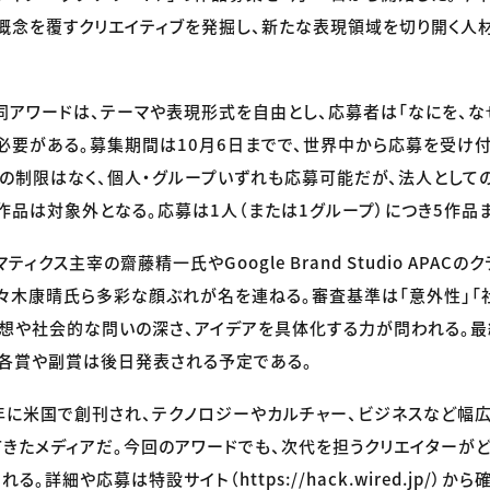
概念を覆すクリエイティブを発掘し、新たな表現領域を切り開く人
た同アワードは、テーマや表現形式を自由とし、応募者は「なにを、な
必要がある。募集期間は10月6日までで、世界中から応募を受け
の制限はなく、個人・グループいずれも応募可能だが、法人として
作品は対象外となる。応募は1人（または1グループ）につき5作品
ィクス主宰の齋藤精一氏やGoogle Brand Studio APACの
々木康晴氏ら多彩な顔ぶれが名を連ねる。審査基準は「意外性」「社
想や社会的な問いの深さ、アイデアを具体化する力が問われる。最
各賞や副賞は後日発表される予定である。
993年に米国で創刊され、テクノロジーやカルチャー、ビジネスなど
きたメディアだ。今回のアワードでも、次代を担うクリエイターがど
。詳細や応募は特設サイト（https://hack.wired.jp/）から