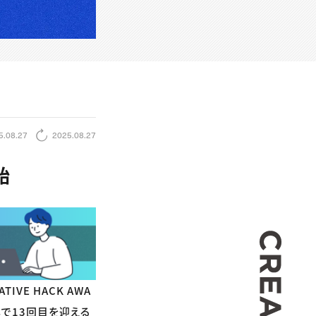
5.08.27
2025.08.27
始
CREA
VE HACK AWA
年で13回目を迎える