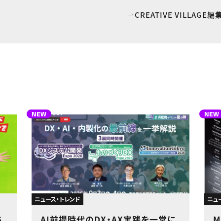
CREATIVE VILLAG
NEW
NEW
ニュース・トレンド
ニュ
G
AI前提時代のDX・AX実践を一堂に
M