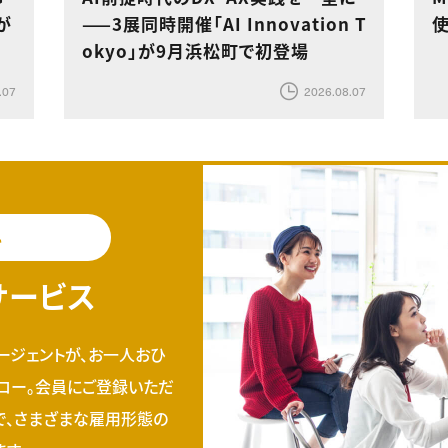
が
——3展同時開催「AI Innovation T
okyo」が9月浜松町で初登場
.07
2026.08.07
料
サービス
ージェントが、お一人おひ
ロー。会員にご登録いただ
で、さまざまな雇用形態の