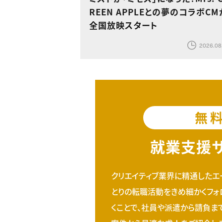
REEN APPLEとの夢のコラボCM
全国放映スタート
2026.08
無
就業支援
クリエイティブ業界に精通したエ
とりの転職活動をきめ細かくフォ
くことで、社員や派遣から請負ま