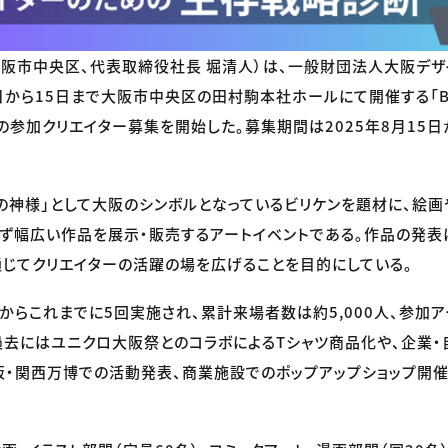
阪市中央区、代表取締役社長 堀清人）は、一般財団法人大阪デザ
2日から15日まで大阪市中央区の田村駒本社ホールにて開催する「BILL
026」の参加クリエイター募集を開始した。募集期間は2025年8月15
の神様」として大阪のシンボルとなっているビリケンを題材に、絵画
ず幅広い作品を展示・販売するアートイベントである。作品の発表
じてクリエイターの活躍の場を広げることを目的にしている。
催からこれまでに5回実施され、累計来場者数は約5,000人、参加ア
過去にはユニクロ大阪祭とのコラボによるTシャツ商品化や、企業・
阪・関西万博での活動発表、商業施設でのポップアップショップ開