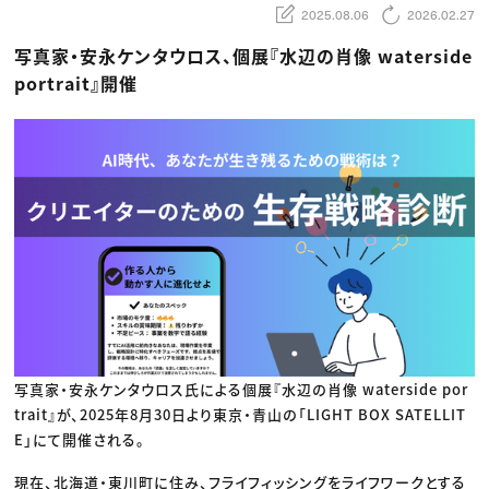
動画配信・映像制作
TOP Creator’s コラム トップ
2025.08.06
2026.02.27
編集・ライティング
Webクリエイター
セミナー
マーケティング
アプリクリエイター
写真家・安永ケンタウロス、個展『水辺の肖像 waterside
ディレクション
ゲームクリエイター
業界解説・キャリア事情
映像クリエイター
portrait』開催
ニュース・トレンド
お役立ち基礎知識
マーケッター
クリエイターインタビュー
ニュース・トレンド トップ
C＆R Magazine
Web
映像
ゲーム・エンタメ
広告
出版
CREATIVE VILLAGEからのお知らせ
プロフェッショナル×つながる×メディア
写真家・安永ケンタウロス氏による個展『水辺の肖像 waterside por
trait』が、2025年8月30日より東京・青山の「LIGHT BOX SATELLIT
E」にて開催される。
現在、北海道・東川町に住み、フライフィッシングをライフワークとする