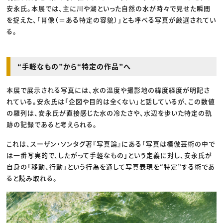
安永氏。本展では、主に川や湖といった自然の水が時々で見せた瞬間
を捉えた、「肖像（＝ある特定の容貌）」とも呼べる写真が厳選されてい
る。
“手軽なもの”から“特定の作品”へ
本展で展示される写真には、水の温度や撮影地の緯度経度が明記さ
れている。安永氏は「企図や目的は全くない」と話しているが、この数値
の羅列は、安永氏が直接感じた水の冷たさや、水辺を歩いた特定の軌
跡の記録であると考えられる。
これは、スーザン・ソンタグ著『写真論』にある「写真は模倣芸術の中で
は一番写実的で、したがって手軽なもの」という定義に対し、安永氏が
自身の「移動、行動」という行為を通して写真表現を“特定”する術であ
ると読み取れる。