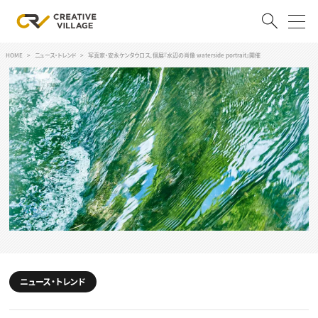
HOME
ニュース・トレンド
写真家・安永ケンタウロス、個展『水辺の肖像 waterside portrait』開催
ACCOUNT
ログイン
会員登録
RECRUIT
クリエイター求人を探す
CREATIVE JOB求人検索
特集求人
採用説明会
転職支援サービス
CONTENTS
スキルアップしたい！
ニュース・トレンド
スキルアップしたい！ トップ
デザイン
TOP Creator’s コラム
プログラミング