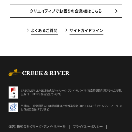
クリエイティブでお困りの企業様はこちら
よくあるご質問
サイトガイドライン
CREEK & RIVER Co., Ltd.
CREATIVE VILLAGEは株式会社クリーク･アンド･リバー社（東京証券
取引所プライム市場、
証券コード4763）が運営しています。
当社は、一般財団法人日本情報経済社会推進協会（JIPDEC）より
「プライバシーマーク」の
付与認定を受けています。
運営：株式会社クリーク･アンド･リバー社
プライバシーポリシー