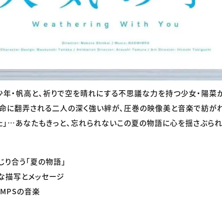
少年・帆高と、祈りで空を晴れにする不思議な力を持つ少女・陽菜
命に翻弄される二人の深く強い絆が、圧巻の映像美と音楽で紡がれ
た」…あなたもきっと、忘れられないこの夏の物語に心を揺さぶられ
じり合う「夏の物語」
な描写とメッセージ
IMPSの音楽