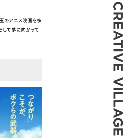
CREA
珠玉のアニメ映画を多
そして夢に向かって