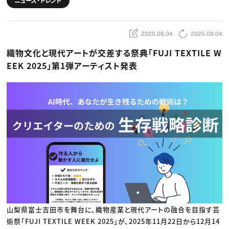
動画配信・映像制作
ニュース・トレンド
TOP Creator’s コラム トップ
編集・ライティング
Webクリエイター
セミナー
マーケティング
アプリクリエイター
ディレクション
ゲームクリエイター
業界解説・キャリア事情
2025.08.04
2025.08.04
映像クリエイター
ニュース・トレンド
お役立ち基礎知識
マーケッター
クリエイターインタビュー
織物文化と現代アートが交差する祭典「FUJI TEXTILE W
ニュース・トレンド トップ
C＆R Magazine
Web
EEK 2025」第1弾アーティスト発表
映像
ゲーム・エンタメ
広告
出版
CREATIVE VILLAGEからのお知らせ
プロフェッショナル×つながる×メディア
山梨県富士吉田市を舞台に、織物産業と現代アートの融合を目指す芸
術祭「FUJI TEXTILE WEEK 2025」が、2025年11月22日から12月14