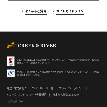
よくあるご質問
サイトガイドライン
CREEK & RIVER Co., Ltd.
CREATIVE VILLAGEは株式会社クリーク･アンド･リバー社（東京証券
取引所プライム市場、
証券コード4763）が運営しています。
当社は、一般財団法人日本情報経済社会推進協会（JIPDEC）より
「プライバシーマーク」の
付与認定を受けています。
運営：株式会社クリーク･アンド･リバー社
プライバシーポリシー
クリーク･アンド･リバー社会員規約
特定個人情報基本方針
サイトポリシー