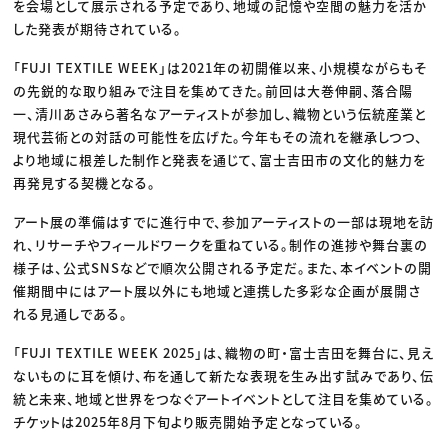
を会場として展示される予定であり、地域の記憶や空間の魅力を活か
した発表が期待されている。
「FUJI TEXTILE WEEK」は2021年の初開催以来、小規模ながらもそ
の先鋭的な取り組みで注目を集めてきた。前回は大巻伸嗣、落合陽
一、清川あさみら著名なアーティストが参加し、織物という伝統産業と
現代芸術との対話の可能性を広げた。今年もその流れを継承しつつ、
より地域に根差した制作と発表を通じて、富士吉田市の文化的魅力を
再発見する契機となる。
アート展の準備はすでに進行中で、参加アーティストの一部は現地を訪
れ、リサーチやフィールドワークを重ねている。制作の進捗や舞台裏の
様子は、公式SNSなどで順次公開される予定だ。また、本イベントの開
催期間中にはアート展以外にも地域と連携した多彩な企画が展開さ
れる見通しである。
「FUJI TEXTILE WEEK 2025」は、織物の町・富士吉田を舞台に、見え
ないものに耳を傾け、布を通して新たな表現を生み出す試みであり、伝
統と未来、地域と世界をつなぐアートイベントとして注目を集めている。
チケットは2025年8月下旬より販売開始予定となっている。