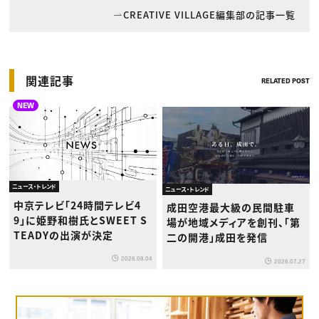
CREATIVE VILLAGE編集部の記事一覧
関連記事
RELATED POST
NEW
ニュース・トレンド
ニュース・トレンド
中京テレビ「24時間テレビ4
成田空港最大級の民間駐車
9」に姫野和樹氏とSWEET S
場が地域メディアを創刊、「第
TEADYの出演が決定
二の開港」成田を発信
2026.08.04
2026.07.27