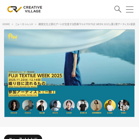
HOME
ニュース・トレンド
織物文化と現代アートが交差する祭典「FUJI TEXTILE WEEK 2025」第1弾アーティスト発表
ACCOUNT
ログイン
会員登録
RECRUIT
クリエイター求人を探す
CREATIVE JOB求人検索
特集求人
採用説明会
転職支援サービス
CONTENTS
スキルアップしたい！
スキルアップしたい！ トップ
デザイン
TOP Creator’s コラム
プログラミング