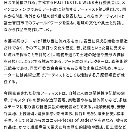
日まで開催される。主催するFUJI TEXTILE WEEK実行委員会は、メ
インコンテンツであるアート展に参加するアーティスト第1弾として、国
内から8組、海外から1組の計9組を発表した。これらのアーティストは
富士吉田市でのフィールドワークを重ね、地域の文化や風土と対話し
ながら作品を制作していく。
本芸術祭のテーマは「織り目に流れるもの」。表面に見える織物の構造
だけでなく、その下に脈打つ文化や歴史、音、記憶といった目に見えな
い流れを探ることを目的とし、織物を通じて土地の記憶や無形の価値
を可視化しようとする試みである。アート展のディレクターは、森美術館
元館長であり、同実行委員会会長でもある南條史生氏が務め、キュレ
ーターには美術史家でアーティストとしても活動する丹原健翔氏が就
任する。
今回発表された参加アーティストは、自然と人間の関係性や記憶の継
承、テキスタイルの動的な造形表現、宗教観や存在論的問いなど、多様
なテーマに取り組む新進気鋭の表現者たちである。相澤安嗣志、安野
谷昌穂、上條陽斗、齋藤帆奈、柴田まお、長谷川彰宏、増田拓史、松本
千里、そして台湾からのユニットPieces of Jadeが名を連ねる。彼らの
作品は、かつて繊維産業で栄えた町の歴史的建物や商店、旧工場など