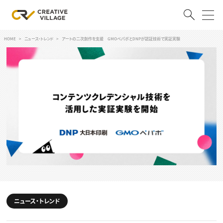
HOME
ニュース・トレンド
アートの二次創作を支援 GMOペパボとDNPが認証技術で実証実験
ACCOUNT
ログイン
会員登録
RECRUIT
クリエイター求人を探す
CREATIVE JOB求人検索
特集求人
採用説明会
転職支援サービス
CONTENTS
スキルアップしたい！
スキルアップしたい！ トップ
ニュース・トレンド
デザイン
TOP Creator’s コラム
プログラミング