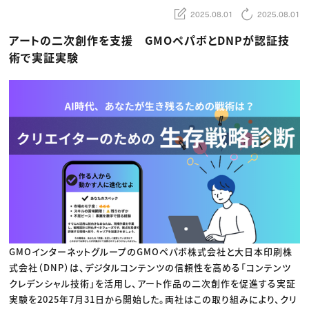
動画配信・映像制作
TOP Creator’s コラム トップ
編集・ライティング
Webクリエイター
2025.08.01
2025.08.01
セミナー
マーケティング
アプリクリエイター
ディレクション
ゲームクリエイター
アートの二次創作を支援 GMOペパボとDNPが認証技
業界解説・キャリア事情
映像クリエイター
ニュース・トレンド
術で実証実験
お役立ち基礎知識
マーケッター
クリエイターインタビュー
ニュース・トレンド トップ
C＆R Magazine
Web
映像
ゲーム・エンタメ
広告
出版
CREATIVE VILLAGEからのお知らせ
プロフェッショナル×つながる×メディア
GMOインターネットグループのGMOペパボ株式会社と大日本印刷株
式会社（DNP）は、デジタルコンテンツの信頼性を高める「コンテンツ
クレデンシャル技術」を活用し、アート作品の二次創作を促進する実証
実験を2025年7月31日から開始した。両社はこの取り組みにより、クリ