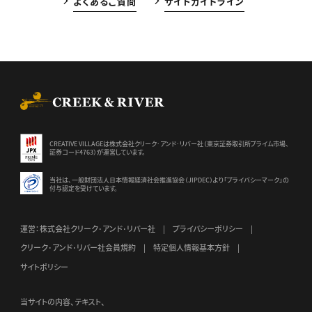
よくあるご質問
サイトガイドライン
CREEK & RIVER Co., Ltd.
CREATIVE VILLAGEは株式会社クリーク･アンド･リバー社（東京証券
取引所プライム市場、
証券コード4763）が運営しています。
当社は、一般財団法人日本情報経済社会推進協会（JIPDEC）より
「プライバシーマーク」の
付与認定を受けています。
運営：株式会社クリーク･アンド･リバー社
プライバシーポリシー
クリーク･アンド･リバー社会員規約
特定個人情報基本方針
サイトポリシー
当サイトの内容、テキスト、