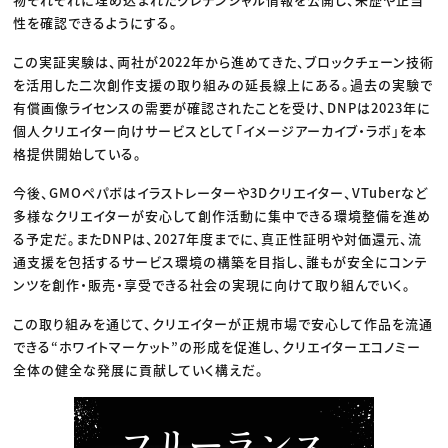
性を確認できるようにする。
この実証実験は、両社が2022年から進めてきた、ブロックチェーン技術
を活用した二次創作支援の取り組みの延長線上にある。過去の実験で
有償画像ライセンスの需要が確認されたことを受け、DNPは2023年に
個人クリエイター向けサービスとして「イメージアーカイブ・ラボ」を本
格提供開始している。
今後、GMOペパボはイラストレーターや3Dクリエイター、VTuberなど
多様なクリエイターが安心して創作活動に集中できる環境整備を進め
る予定だ。またDNPは、2027年度までに、真正性証明や対価還元、流
通支援を包括するサービス環境の構築を目指し、誰もが安全にコンテ
ンツを創作・販売・享受できる社会の実現に向けて取り組んでいく。
この取り組みを通じて、クリエイターが正規市場で安心して作品を流通
できる“ホワイトマーケット”の形成を促進し、クリエイターエコノミー
全体の健全な発展に貢献していく構えだ。