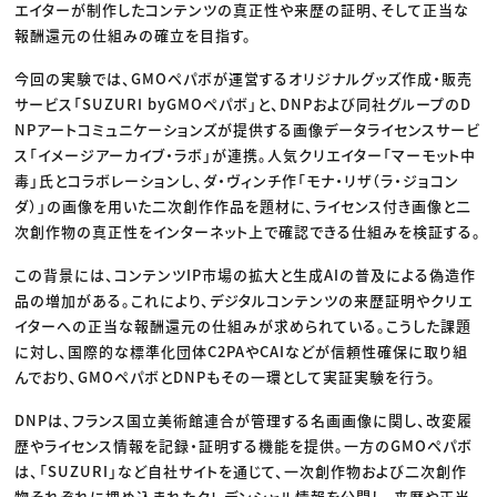
エイターが制作したコンテンツの真正性や来歴の証明、そして正当な
報酬還元の仕組みの確立を目指す。
今回の実験では、GMOペパボが運営するオリジナルグッズ作成・販売
サービス「SUZURI byGMOペパボ」と、DNPおよび同社グループのD
NPアートコミュニケーションズが提供する画像データライセンスサービ
ス「イメージアーカイブ・ラボ」が連携。人気クリエイター「マーモット中
毒」氏とコラボレーションし、ダ・ヴィンチ作「モナ・リザ（ラ・ジョコン
ダ）」の画像を用いた二次創作作品を題材に、ライセンス付き画像と二
次創作物の真正性をインターネット上で確認できる仕組みを検証する。
この背景には、コンテンツIP市場の拡大と生成AIの普及による偽造作
品の増加がある。これにより、デジタルコンテンツの来歴証明やクリエ
イターへの正当な報酬還元の仕組みが求められている。こうした課題
に対し、国際的な標準化団体C2PAやCAIなどが信頼性確保に取り組
んでおり、GMOペパボとDNPもその一環として実証実験を行う。
DNPは、フランス国立美術館連合が管理する名画画像に関し、改変履
歴やライセンス情報を記録・証明する機能を提供。一方のGMOペパボ
は、「SUZURI」など自社サイトを通じて、一次創作物および二次創作
物それぞれに埋め込まれたクレデンシャル情報を公開し、来歴や正当