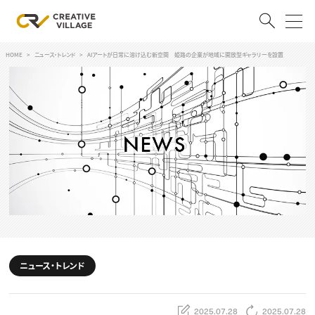
HOME
ニュース・トレンド
AIアートが日常に溶け込む新空間 姫路の企業が地域に開放型ギャラリーを設置
ACCOUNT
ログイン
会員登録
RECRUIT
クリエイター求人を探す
CREATIVE JOB求人検索
特集求人
採用説明会
転職支援サービス
CONTENTS
スキルアップしたい！
ニュース・トレンド
スキルアップしたい！ トップ
デザイン
TOP Creator’s コラム
プログラミング
2025.07.28
2025.07.28