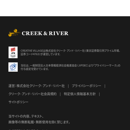
CREEK & RIVER Co., Ltd.
CREATIVE VILLAGEは株式会社クリーク･アンド･リバー社（東京証券
取引所プライム市場、
証券コード4763）が運営しています。
当社は、一般財団法人日本情報経済社会推進協会（JIPDEC）より
「プライバシーマーク」の
付与認定を受けています。
運営：株式会社クリーク･アンド･リバー社
プライバシーポリシー
クリーク･アンド･リバー社会員規約
特定個人情報基本方針
サイトポリシー
当サイトの内容、テキスト、
画像等の無断転載・無断使用を固く禁じます。