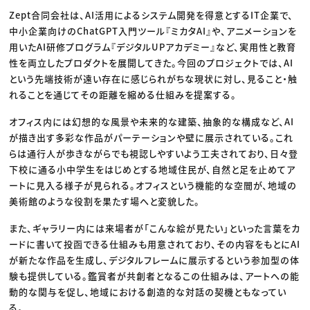
Zept合同会社は、AI活用によるシステム開発を得意とするIT企業で、
中小企業向けのChatGPT入門ツール『ミカタAI』や、アニメーションを
用いたAI研修プログラム『デジタルUPアカデミー』など、実用性と教育
性を両立したプロダクトを展開してきた。今回のプロジェクトでは、AI
という先端技術が遠い存在に感じられがちな現状に対し、見ること・触
れることを通じてその距離を縮める仕組みを提案する。
オフィス内には幻想的な風景や未来的な建築、抽象的な構成など、AI
が描き出す多彩な作品がパーテーションや壁に展示されている。これ
らは通行人が歩きながらでも視認しやすいよう工夫されており、日々登
下校に通る小中学生をはじめとする地域住民が、自然と足を止めてア
ートに見入る様子が見られる。オフィスという機能的な空間が、地域の
美術館のような役割を果たす場へと変貌した。
また、ギャラリー内には来場者が「こんな絵が見たい」といった言葉をカ
ードに書いて投函できる仕組みも用意されており、その内容をもとにAI
が新たな作品を生成し、デジタルフレームに展示するという参加型の体
験も提供している。鑑賞者が共創者となるこの仕組みは、アートへの能
動的な関与を促し、地域における創造的な対話の契機ともなってい
る。