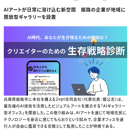
動画配信・映像制作
TOP Creator’s コラム トップ
編集・ライティング
Webクリエイター
セミナー
AIアートが日常に溶け込む新空間 姫路の企業が地域に
マーケティング
アプリクリエイター
ディレクション
ゲームクリエイター
開放型ギャラリーを設置
業界解説・キャリア事情
映像クリエイター
ニュース・トレンド
お役立ち基礎知識
マーケッター
クリエイターインタビュー
ニュース・トレンド トップ
C＆R Magazine
Web
映像
ゲーム・エンタメ
広告
出版
CREATIVE VILLAGEからのお知らせ
プロフェッショナル×つながる×メディア
兵庫県姫路市に本社を構えるZept合同会社（代表社員：榎公志）は、
最先端のAI技術を活用したビジュアルアートを展示する「AIギャラリー
型オフィス」を開放した。この取り組みは、AIアートを通じて地域住民に
テクノロジーを身近に感じてもらおうという試みで、企業オフィスを通
行人が自由に鑑賞できる空間として転用したことが特徴である。