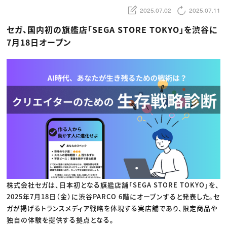
動画配信・映像制作
TOP Creator’s コラム トップ
編集・ライティング
Webクリエイター
2025.07.02
2025.07.11
セミナー
マーケティング
アプリクリエイター
ディレクション
ゲームクリエイター
セガ、国内初の旗艦店「SEGA STORE TOKYO」を渋谷に
業界解説・キャリア事情
映像クリエイター
ニュース・トレンド
7月18日オープン
お役立ち基礎知識
マーケッター
クリエイターインタビュー
ニュース・トレンド トップ
C＆R Magazine
Web
映像
ゲーム・エンタメ
広告
出版
CREATIVE VILLAGEからのお知らせ
プロフェッショナル×つながる×メディア
株式会社セガは、日本初となる旗艦店舗「SEGA STORE TOKYO」を、
2025年7月18日（金）に渋谷PARCO 6階にオープンすると発表した。セ
ガが掲げるトランスメディア戦略を体現する実店舗であり、限定商品や
独自の体験を提供する拠点となる。