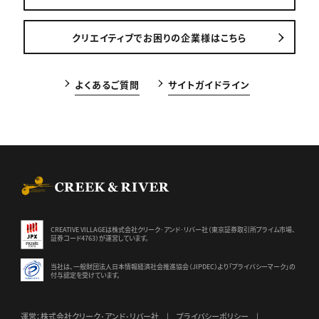
クリエイティブでお困りの企業様はこちら
よくあるご質問
サイトガイドライン
CREEK & RIVER Co., Ltd.
CREATIVE VILLAGEは株式会社クリーク･アンド･リバー社（東京証券
取引所プライム市場、
証券コード4763）が運営しています。
当社は、一般財団法人日本情報経済社会推進協会（JIPDEC）より
「プライバシーマーク」の
付与認定を受けています。
運営：株式会社クリーク･アンド･リバー社
プライバシーポリシー