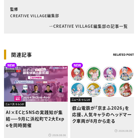
監修
CREATIVE VILLAGE編集部
CREATIVE VILLAGE編集部の記事一覧
関連記事
RELATED POST
NEW
NEW
ニュース・トレンド
ニュース・トレンド
叡山電鉄が「京まふ2026」を
AI×ECとSNSの実践知が集
応援、人気キャラのヘッドマー
結——9月に浜松町で2大Exp
ク車両が8月から走る
oを同時開催
2026.08.05
2026.08.06