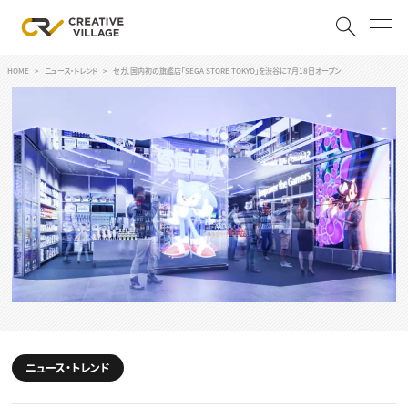
HOME
ニュース・トレンド
セガ、国内初の旗艦店「SEGA STORE TOKYO」を渋谷に7月18日オープン
ACCOUNT
ログイン
会員登録
RECRUIT
クリエイター求人を探す
CREATIVE JOB求人検索
特集求人
採用説明会
転職支援サービス
CONTENTS
スキルアップしたい！
スキルアップしたい！ トップ
ニュース・トレンド
デザイン
TOP Creator’s コラム
プログラミング