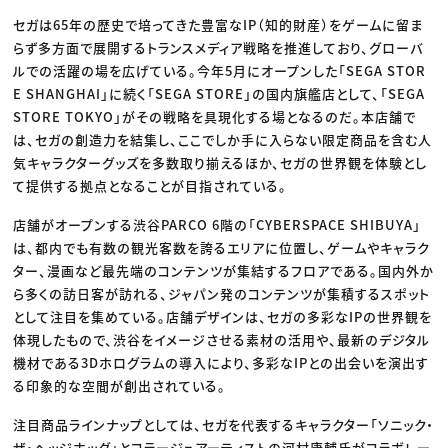
セガは65年の歴史で培ってきた豊富なIP（知的財産）をゲームに留ま
らず多方面で展開するトランスメディア戦略を推進しており、グローバ
ルでの活躍の場を広げている。今年5月にオープンした「SEGA STOR
E SHANGHAI」に続く「SEGA STORE」の国内旗艦店として、「SEGA
STORE TOKYO」がその戦略を具現化する場となるのだ。本店舗で
は、セガの創造力を結集し、ここでしか手に入らない限定商品を含む人
気キャラクターグッズを多数取り揃えるほか、セガの世界観を体験とし
て提供する拠点となることが目指されている。
店舗がオープンする渋谷PARCO 6階の「CYBERSPACE SHIBUYA」
は、都内でも有数の観光客数を誇るエリアに位置し、ゲームやキャラク
ター、漫画など最先端のコンテンツが集結するフロアである。国内外か
ら多くの訪日客が訪れる、ジャパン発のコンテンツが集積するスポット
として注目を集めている。店舗デザインは、セガの多彩なIPの世界観を
体現したもので、渋谷をイメージさせる素材の活用や、最新のデジタル
機材である3Dホログラムの導入により、多彩なIPとの出会いを演出す
る印象的な空間が創出されている。
注目商品ラインナップとしては、セガを代表するキャラクター「ソニック・
ザ・ヘッジホッグ」とコラージュアーティストの河村康輔氏がコラボレー