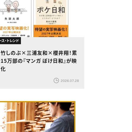
ース・トレンド
大竹しのぶ×三浦友和×櫻井翔！累
15万部の『マンガ ぼけ日和』が映
画化
2026.07.28