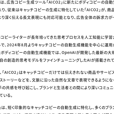
は、広告コピー生成ツール「AICO2」に新たにボディコピーの自
より、従来はキャッチコピーの生成に特化していた「AICO2」が、商
より深く伝える長文表現にも対応可能となり、広告全体の訴求力が
電通のコピーライターが長年培ってきた思考プロセスを人工知能に学
で、2024年8月よりキャッチコピーの自動生成機能を中心に運用
ボディコピーの自動生成機能では、OpenAIが開発した最新の大
通独自の創造的思考モデルをファインチューニングしたAIが搭載されて
、「AICO2」はキャッチコピーだけでは伝えきれない商品やサービ
ストーリーなどを、文脈に沿った自然な文章で表現できるようにな
手の共感を呼び起こし、ブランドと生活者との間により深いコミュニ
ている。
O2」は、短く印象的なキャッチコピーの自動生成に特化し、多くのブ