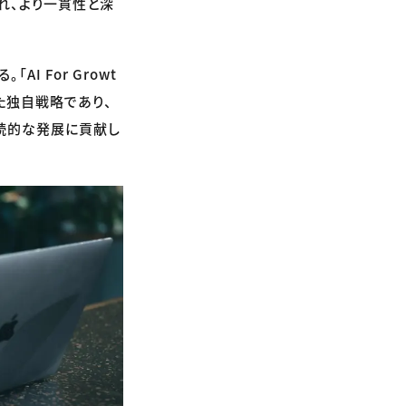
れ、より一貫性と深
AI For Growt
た独自戦略であり、
続的な発展に貢献し