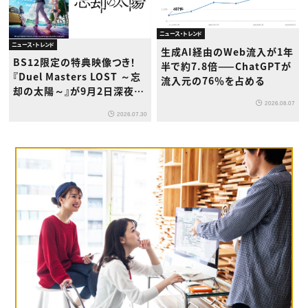
ニュース・トレンド
ニュース・トレンド
生成AI経由のWeb流入が1年
BS12限定の特典映像つき！
半で約7.8倍——ChatGPTが
『Duel Masters LOST ～忘
流入元の76％を占める
却の太陽～』が9月2日深夜か
ら放送開始
2026.08.07
2026.07.30