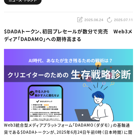
動画配信・映像制作
TOP Creator’s コラム トップ
編集・ライティング
Webクリエイター
セミナー
マーケティング
アプリクリエイター
ディレクション
ゲームクリエイター
2025.06.24
2025.07.11
業界解説・キャリア事情
映像クリエイター
ニュース・トレンド
お役立ち基礎知識
マーケッター
$DADAトークン、初回プレセールが数分で完売 Web3メ
クリエイターインタビュー
ニュース・トレンド トップ
C＆R Magazine
Web
ディア「DADAMO」への期待高まる
映像
ゲーム・エンタメ
広告
出版
CREATIVE VILLAGEからのお知らせ
プロフェッショナル×つながる×メディア
Web3統合型メディアプラットフォーム「DADAMO（ダダモ）」の基軸通
貨である$DADAトークンが、2025年6月24日午前0時（日本時間）に開