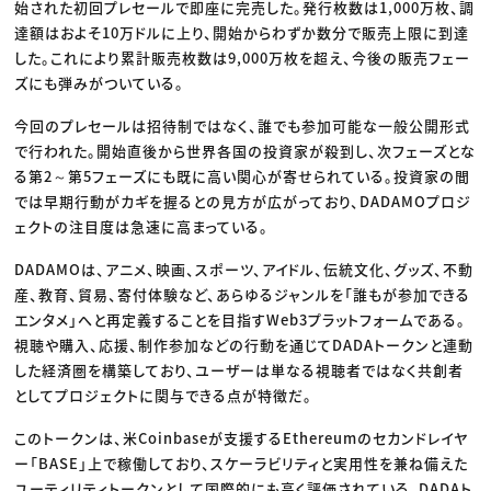
始された初回プレセールで即座に完売した。発行枚数は1,000万枚、調
達額はおよそ10万ドルに上り、開始からわずか数分で販売上限に到達
した。これにより累計販売枚数は9,000万枚を超え、今後の販売フェー
ズにも弾みがついている。
今回のプレセールは招待制ではなく、誰でも参加可能な一般公開形式
で行われた。開始直後から世界各国の投資家が殺到し、次フェーズとな
る第2～第5フェーズにも既に高い関心が寄せられている。投資家の間
では早期行動がカギを握るとの見方が広がっており、DADAMOプロジ
ェクトの注目度は急速に高まっている。
DADAMOは、アニメ、映画、スポーツ、アイドル、伝統文化、グッズ、不動
産、教育、貿易、寄付体験など、あらゆるジャンルを「誰もが参加できる
エンタメ」へと再定義することを目指すWeb3プラットフォームである。
視聴や購入、応援、制作参加などの行動を通じてDADAトークンと連動
した経済圏を構築しており、ユーザーは単なる視聴者ではなく共創者
としてプロジェクトに関与できる点が特徴だ。
このトークンは、米Coinbaseが支援するEthereumのセカンドレイヤ
ー「BASE」上で稼働しており、スケーラビリティと実用性を兼ね備えた
ユーティリティトークンとして国際的にも高く評価されている。DADAト