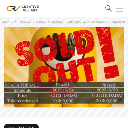
HOME
ニュース・トレンド
$DADAトークン、初回プレセールが数分で完売 Web3メディア「DADAMO」への期待高まる
ACCOUNT
ログイン
会員登録
RECRUIT
クリエイター求人を探す
CREATIVE JOB求人検索
特集求人
採用説明会
転職支援サービス
CONTENTS
スキルアップしたい！
スキルアップしたい！ トップ
デザイン
TOP Creator’s コラム
プログラミング
ニュース・トレンド