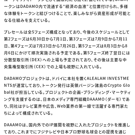
ークンはDADAMO内で流通する“経済の血液”と位置付けられ、多様
な体験をトークンと結びつけることで、楽しみながら資産形成が可能と
なる仕組みを支えている。
プレセールは全5フェーズ構成となっており、今後のスケジュールとして
第2フェーズは6月30日から7月1日、第3フェーズは7月9日から7月11
日、第4フェーズは7月23日から7月26日、第5フェーズは8月3日から8
月6日にかけて順次実施される予定である。第5フェーズ終了翌日には
分散型取引所（DEX）への上場も予定されており、その後は主要な中
央集権型取引所（CEX）での上場も視野に入れている。
DADAMOプロジェクトは、ドバイに本社を置くALEALAM INVESTME
NTSが運営しており、トークン発行は英領バージン諸島のCrypto Glo
bal社が担当している。プロジェクトの企画・ブランディング・マーケティ
ングを支援するのは、日本のメディア専門組織DAAAMO（ダーモ）であ
り、同社はテレビ業界や広告、Web業界の第一線で活躍する専門家た
ちによって構成されている。
DAAAMOは、国内外でのIP展開を視野に入れたプロジェクトを推進し
ており、これまでにフジテレビや日本プロ野球名球会との提携を通じ