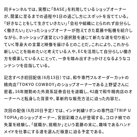
同チャンネルでは、実際に「BASE」を利用しているショップオーナー
が、開業に至るまでの過程や1日の過ごし方にスポットを当てている。
「好きなことをして生きていきたい」「会社や組織にとらわれず自分らし
く働きたい」といったショップオーナーが抱えてきた葛藤や転機を紹介し
ながら、ネットショップ運営という選択肢を通じて新たな道を切り拓い
ていく等身大の言葉と映像を届けるとのことだ。これにより、これから
新しいことを始めたいと考えている人や、ECを活用して自分らしい働き
方を模索している人にとって、一歩を踏み出すきっかけとなるようなコ
ンテンツを目指している。
記念すべき初回配信（6月13日）では、和牛専門フルオーダーカットの
精肉店「TOKYO COWBOY」のショップオーナーである上野望さんに
密着。16年間勤めた外資系証券会社を退職し、42歳で和牛精肉店のオ
ーナーへと転身した背景や、革新的な販売方法に迫った内容だ。
次回の配信（6月20日予定）では、インド刺繍リボンの専門店「TRIP U
TOPIA」のショップオーナー、宮田彩織さんが登場する。コロナ禍での
失業を経験し、「就職か、挑戦か」という葛藤の末に、趣味であるハンド
メイドを仕事にする道を選んだ極意に迫る予定である。