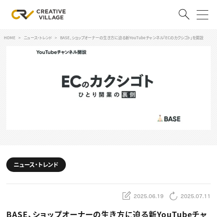
HOME
ニュース・トレンド
BASE、ショップオーナーの生き方に迫る新YouTubeチャンネル「ECのカクシゴト」を開設
ACCOUNT
ログイン
会員登録
RECRUIT
クリエイター求人を探す
CREATIVE JOB求人検索
特集求人
採用説明会
転職支援サービス
CONTENTS
ニュース・トレンド
スキルアップしたい！
スキルアップしたい！ トップ
2025.06.19
2025.07.11
デザイン
TOP Creator’s コラム
プログラミング
BASE、ショップオーナーの生き方に迫る新YouTubeチャ