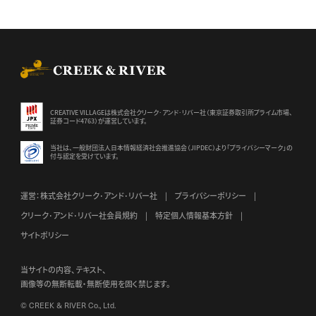
CREEK & RIVER Co., Ltd.
CREATIVE VILLAGEは株式会社クリーク･アンド･リバー社（東京証券
取引所プライム市場、
証券コード4763）が運営しています。
当社は、一般財団法人日本情報経済社会推進協会（JIPDEC）より
「プライバシーマーク」の
付与認定を受けています。
運営：株式会社クリーク･アンド･リバー社
プライバシーポリシー
クリーク･アンド･リバー社会員規約
特定個人情報基本方針
サイトポリシー
当サイトの内容、テキスト、
画像等の無断転載・無断使用を固く禁じます。
© CREEK & RIVER Co., Ltd.