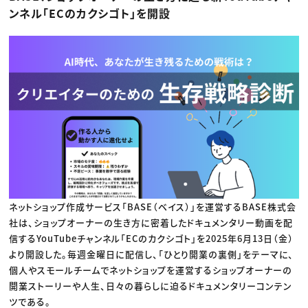
動画配信・映像制作
TOP Creator’s コラム トップ
ンネル「ECのカクシゴト」を開設
編集・ライティング
Webクリエイター
セミナー
マーケティング
アプリクリエイター
ディレクション
ゲームクリエイター
業界解説・キャリア事情
映像クリエイター
ニュース・トレンド
お役立ち基礎知識
マーケッター
クリエイターインタビュー
ニュース・トレンド トップ
C＆R Magazine
Web
映像
ゲーム・エンタメ
広告
出版
CREATIVE VILLAGEからのお知らせ
プロフェッショナル×つながる×メディア
ネットショップ作成サービス「BASE（ベイス）」を運営するBASE株式会
社は、ショップオーナーの生き方に密着したドキュメンタリー動画を配
信するYouTubeチャンネル「ECのカクシゴト」を2025年6月13日（金）
より開設した。毎週金曜日に配信し、「ひとり開業の裏側」をテーマに、
個人やスモールチームでネットショップを運営するショップオーナーの
開業ストーリーや人生、日々の暮らしに迫るドキュメンタリーコンテン
ツである。