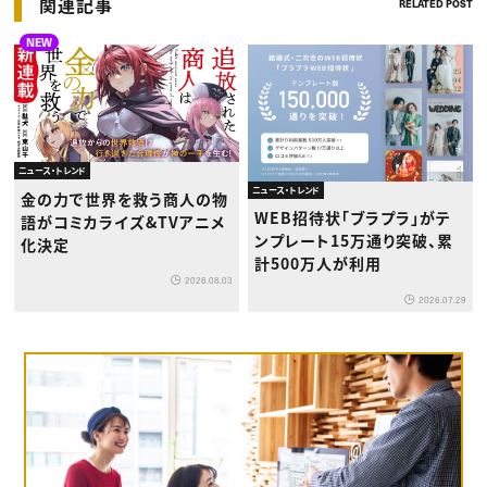
関連記事
RELATED POST
NEW
ニュース・トレンド
ニュース・トレンド
金の力で世界を救う商人の物
WEB招待状「ブラプラ」がテ
語がコミカライズ&TVアニメ
ンプレート15万通り突破、累
化決定
計500万人が利用
2026.08.03
2026.07.29