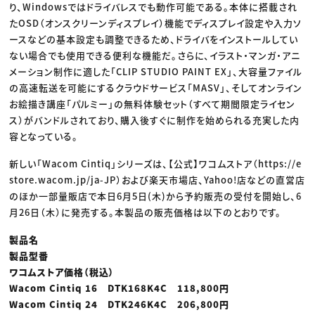
り、Windowsではドライバレスでも動作可能である。本体に搭載され
たOSD（オンスクリーンディスプレイ）機能でディスプレイ設定や入力ソ
ースなどの基本設定も調整できるため、ドライバをインストールしてい
ない場合でも使用できる便利な機能だ。さらに、イラスト・マンガ・アニ
メーション制作に適した「CLIP STUDIO PAINT EX」、大容量ファイル
の高速転送を可能にするクラウドサービス「MASV」、そしてオンライン
お絵描き講座「パルミー」の無料体験セット（すべて期間限定ライセン
ス）がバンドルされており、購入後すぐに制作を始められる充実した内
容となっている。
新しい「Wacom Cintiq」シリーズは、【公式】ワコムストア（https://e
store.wacom.jp/ja-JP）および楽天市場店、Yahoo!店などの直営店
のほか一部量販店で本日6月5日(木)から予約販売の受付を開始し、6
月26日（木）に発売する。本製品の販売価格は以下のとおりです。
製品名
製品型番
ワコムストア価格（税込）
Wacom Cintiq 16 DTK168K4C 118,800円
Wacom Cintiq 24 DTK246K4C 206,800円