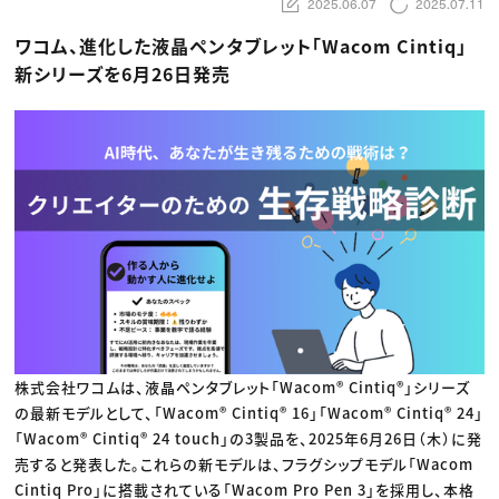
動画配信・映像制作
2025.06.07
2025.07.11
TOP Creator’s コラム トップ
編集・ライティング
Webクリエイター
セミナー
マーケティング
アプリクリエイター
ワコム、進化した液晶ペンタブレット「Wacom Cintiq」
ディレクション
ゲームクリエイター
新シリーズを6月26日発売
業界解説・キャリア事情
映像クリエイター
ニュース・トレンド
お役立ち基礎知識
マーケッター
クリエイターインタビュー
ニュース・トレンド トップ
C＆R Magazine
Web
映像
ゲーム・エンタメ
広告
出版
CREATIVE VILLAGEからのお知らせ
プロフェッショナル×つながる×メディア
株式会社ワコムは、液晶ペンタブレット「Wacom® Cintiq®」シリーズ
の最新モデルとして、「Wacom® Cintiq® 16」「Wacom® Cintiq® 24」
「Wacom® Cintiq® 24 touch」の3製品を、2025年6月26日（木）に発
売すると発表した。これらの新モデルは、フラグシップモデル「Wacom
Cintiq Pro」に搭載されている「Wacom Pro Pen 3」を採用し、本格