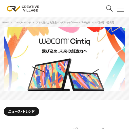
HOME
ニュース・トレンド
ワコム、進化した液晶ペンタブレット「Wacom Cintiq」新シリーズを6月26日発売
ACCOUNT
ログイン
会員登録
RECRUIT
クリエイター求人を探す
CREATIVE JOB求人検索
特集求人
採用説明会
転職支援サービス
CONTENTS
スキルアップしたい！
ニュース・トレンド
スキルアップしたい！ トップ
デザイン
TOP Creator’s コラム
プログラミング