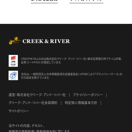
CREEK & RIVER Co., Ltd.
CREATIVE VILLAGEは株式会社クリーク･アンド･リバー社（東京証券
取引所プライム市場、
証券コード4763）が運営しています。
当社は、一般財団法人日本情報経済社会推進協会（JIPDEC）より
「プライバシーマーク」の
付与認定を受けています。
運営：株式会社クリーク･アンド･リバー社
プライバシーポリシー
クリーク･アンド･リバー社会員規約
特定個人情報基本方針
サイトポリシー
当サイトの内容、テキスト、
画像等の無断転載・無断使用を固く禁じます。