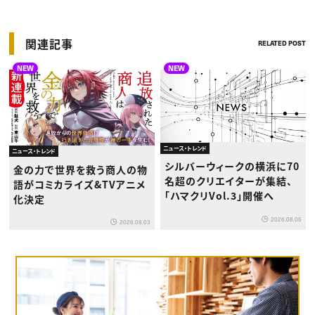
関連記事
RELATED POST
NEW
NEW
ニュース・トレンド
ニュース・トレンド
シルバーウィークの横浜に70
金の力で世界を救う商人の物
名超のクリエイターが集結、
語がコミカライズ&TVアニメ
「ハマクリVol.3」開催へ
化決定
2026.08.05
2026.08.03