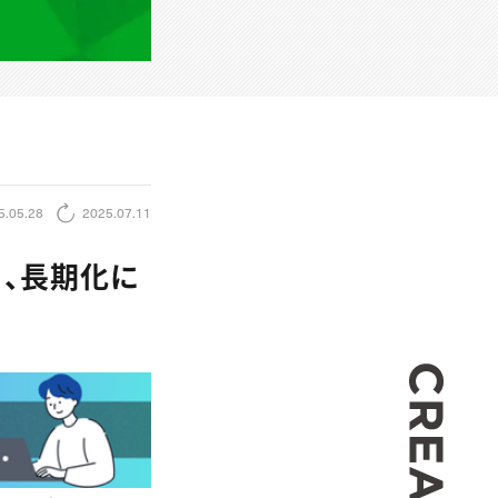
5.05.28
2025.07.11
」、長期化に
CREA