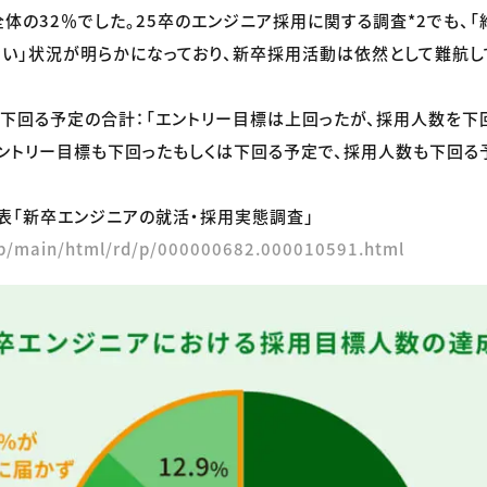
体の32％でした。25卒のエンジニア採用に関する調査*2でも、
い」状況が明らかになっており、新卒採用活動は依然として難航し
は下回る予定の合計：「エントリー目標は上回ったが、採用人数を下
「エントリー目標も下回ったもしくは下回る予定で、採用人数も下回る予
月発表「新卒エンジニアの就活・採用実態調査」
.jp/main/html/rd/p/000000682.000010591.html