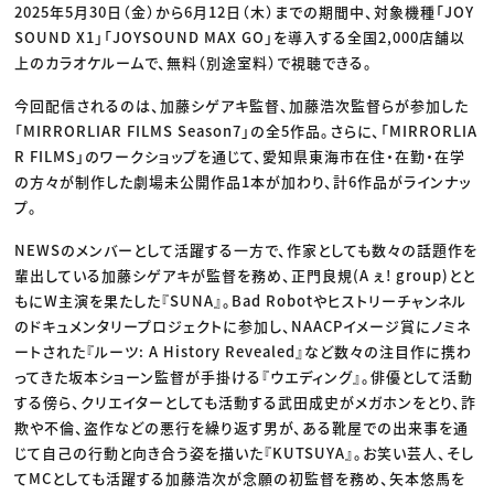
2025年5月30日（金）から6月12日（木）までの期間中、対象機種「JOY
SOUND X1」「JOYSOUND MAX GO」を導入する全国2,000店舗以
上のカラオケルームで、無料（別途室料）で視聴できる。
今回配信されるのは、加藤シゲアキ監督、加藤浩次監督らが参加した
「MIRRORLIAR FILMS Season7」の全5作品。さらに、「MIRRORLIA
R FILMS」のワークショップを通じて、愛知県東海市在住・在勤・在学
の方々が制作した劇場未公開作品1本が加わり、計6作品がラインナッ
プ。
NEWSのメンバーとして活躍する一方で、作家としても数々の話題作を
輩出している加藤シゲアキが監督を務め、正門良規(A ぇ! group)とと
もにW主演を果たした『SUNA』。Bad Robotやヒストリーチャンネル
のドキュメンタリープロジェクトに参加し、NAACPイメージ賞にノミネ
ートされた『ルーツ: A History Revealed』など数々の注目作に携わ
ってきた坂本ショーン監督が手掛ける『ウエディング』。俳優として活動
する傍ら、クリエイターとしても活動する武田成史がメガホンをとり、詐
欺や不倫、盗作などの悪行を繰り返す男が、ある靴屋での出来事を通
じて自己の行動と向き合う姿を描いた『KUTSUYA』。お笑い芸人、そし
てMCとしても活躍する加藤浩次が念願の初監督を務め、矢本悠馬を