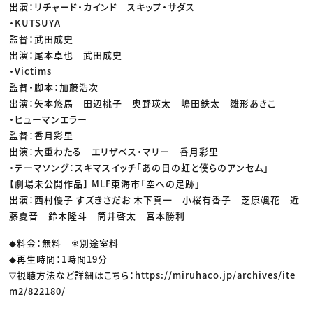
出演：リチャード・カインド スキップ・サダス
・KUTSUYA
監督：武田成史
出演：尾本卓也 武田成史
・Victims
監督・脚本：加藤浩次
出演：矢本悠馬 田辺桃子 奥野瑛太 嶋田鉄太 雛形あきこ
・ヒューマンエラー
監督：香月彩里
出演：大重わたる エリザベス・マリー 香月彩里
・テーマソング：スキマスイッチ「あの日の虹と僕らのアンセム」
【劇場未公開作品】 MLF東海市「空への足跡」
出演：西村優子 すズきさだお 木下真一 小桜有香子 芝原颯花 近
藤夏音 鈴木隆斗 筒井啓太 宮本勝利
◆料金：無料 ※別途室料
◆再生時間：1時間19分
▽視聴方法など詳細はこちら：https://miruhaco.jp/archives/ite
m2/822180/