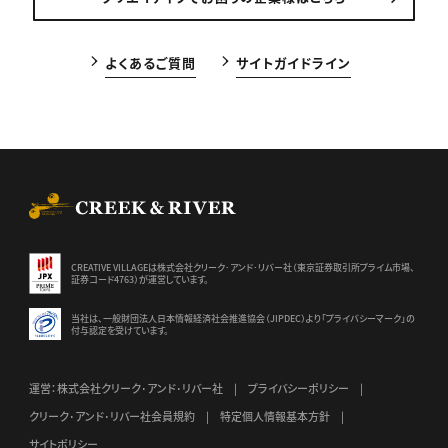
よくあるご質問
サイトガイドライン
CREEK & RIVER Co., Ltd.
CREATIVE VILLAGEは株式会社クリーク･アンド･リバー社（東京証券
取引所プライム市場、
証券コード4763）が運営しています。
当社は、一般財団法人日本情報経済社会推進協会（JIPDEC）より
「プライバシーマーク」の
付与認定を受けています。
運営：株式会社クリーク･アンド･リバー社
プライバシーポリシー
クリーク･アンド･リバー社会員規約
特定個人情報基本方針
サイトポリシー