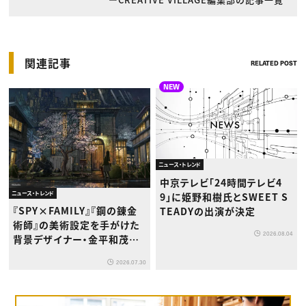
関連記事
RELATED POST
NEW
ニュース・トレンド
中京テレビ「24時間テレビ4
ニュース・トレンド
9」に姫野和樹氏とSWEET S
『SPY×FAMILY』『鋼の錬金
TEADYの出演が決定
術師』の美術設定を手がけた
2026.08.04
背景デザイナー・金平和茂氏
が版画展を開催
2026.07.30