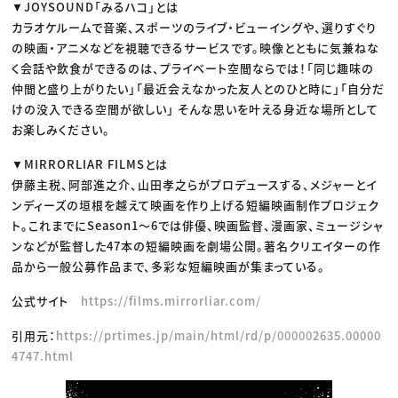
▼JOYSOUND「みるハコ」とは
カラオケルームで音楽、スポーツのライブ・ビューイングや、選りすぐり
の映画・アニメなどを視聴できるサービスです。映像とともに気兼ねな
く会話や飲食ができるのは、プライベート空間ならでは！「同じ趣味の
仲間と盛り上がりたい」「最近会えなかった友人とのひと時に」「自分だ
けの没入できる空間が欲しい」 そんな思いを叶える身近な場所として
お楽しみください。
▼MIRRORLIAR FILMSとは
伊藤主税、阿部進之介、山田孝之らがプロデュースする、メジャーとイ
ンディーズの垣根を越えて映画を作り上げる短編映画制作プロジェク
ト。これまでにSeason1〜6では俳優、映画監督、漫画家、ミュージシャ
ンなどが監督した47本の短編映画を劇場公開。著名クリエイターの作
品から一般公募作品まで、多彩な短編映画が集まっている。
公式サイト
https://films.mirrorliar.com/
引用元：
https://prtimes.jp/main/html/rd/p/000002635.00000
4747.html