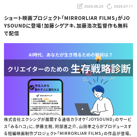
動画配信・映像制作
TOP Creator’s コラム トップ
編集・ライティング
Webクリエイター
2025.05.23
2025.07.11
セミナー
マーケティング
アプリクリエイター
ディレクション
ゲームクリエイター
ショート映画プロジェクト「MIRRORLIAR FILMS」がJO
業界解説・キャリア事情
映像クリエイター
ニュース・トレンド
YSOUNDに登場！加藤シゲアキ、加藤浩次監督作も無料
お役立ち基礎知識
マーケッター
クリエイターインタビュー
で配信
ニュース・トレンド トップ
C＆R Magazine
Web
映像
ゲーム・エンタメ
広告
出版
CREATIVE VILLAGEからのお知らせ
プロフェッショナル×つながる×メディア
株式会社エクシングが展開する通信カラオケ「JOYSOUND」のサービ
ス「みるハコ」に、伊藤主税、阿部進之介、山田孝之らがプロデュースす
る短編映画制作プロジェクト「MIRRORLIAR FILMS」の作品が登場。