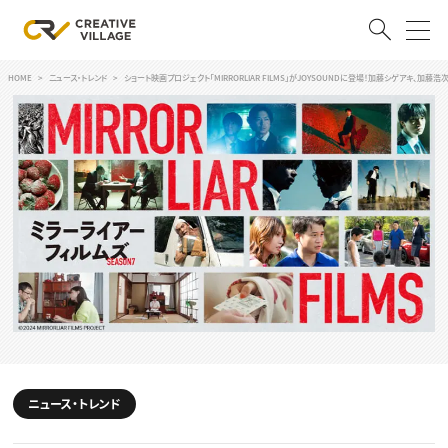
HOME
ニュース・トレンド
ショート映画プロジェクト「MIRRORLIAR FILMS」がJOYSOUNDに登場！加藤シゲアキ、加
ACCOUNT
ログイン
会員登録
RECRUIT
クリエイター求人を探す
CREATIVE JOB求人検索
特集求人
採用説明会
転職支援サービス
CONTENTS
スキルアップしたい！
スキルアップしたい！ トップ
ニュース・トレンド
デザイン
TOP Creator’s コラム
プログラミング