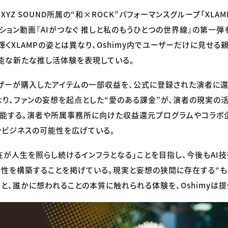
XYZ SOUND所属の“和×ROCK”パフォーマンスグループ「XLAM
ション動画『AIがつなぐ 推しと私のもうひとつの世界線』の第一弾
輝くXLAMPの姿とは異なり、Oshimy内でユーザーだけに見せる
可能な新たな推し活体験を表現している。
ユーザーが購入したアイテムの一部収益を、公式に登録された演者に
より、ファンの妄想を起点とした“愛のある課金”が、演者の現実の
機能する。演者や所属事務所に向けた収益還元プログラムやコラボ
ンビジネスの可能性を広げている。
在が人生を照らし続けるインフラとなる」ことを目指し、今後もAI技
性を構築することを掲げている。現実と妄想の狭間に存在する“も
こと、誰かに想われることの本質に触れられる体験を、Oshimyは