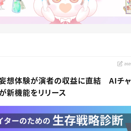
202
の妄想体験が演者の収益に直結 AIチャ
y」が新機能をリリース