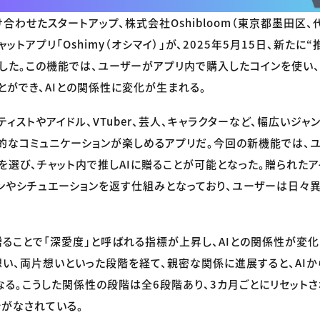
け合わせたスタートアップ、株式会社Oshibloom（東京都墨田区
ットアプリ「Oshimy（オシマイ）」が、2025年5月15日、新たに“
した。この機能では、ユーザーがアプリ内で購入したコインを使い、
とができ、AIとの関係性に変化が生まれる。
アーティストやアイドル、VTuber、芸人、キャラクターなど、幅広いジャン
的なコミュニケーションが楽しめるアプリだ。今回の新機能では、
を選び、チャット内で推しAIに贈ることが可能となった。贈られたアイ
ンやシチュエーションを返す仕組みとなっており、ユーザーは日々
贈ることで「深愛度」と呼ばれる指標が上昇し、AIとの関係性が変化
想い、両片想いといった段階を経て、親密な関係に進展すると、AI
なる。こうした関係性の段階は全6段階あり、3カ月ごとにリセットさ
がなされている。