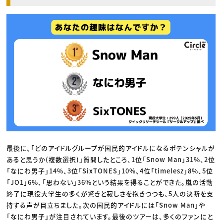
最後に、「どのアイドルグループが国民的アイドルになるポテンシャルが
あると思うか(複数選択)」質問したところ、1位「Snow Man」31%、2位
「なにわ男子」14%、3位「SixTONES」10%、4位「timelesz」8%、5位
「JO1」6%、「思わない」36%という結果を得ることができた。嵐の活動
終了に現役大学生の多くが驚きと寂しさを抱きつつも、5人の決断を支
持する声が目立ちました。次の国民的アイドルには「Snow Man」や
「なにわ男子」が注目されています。最後のツアーは、多くのファンにと