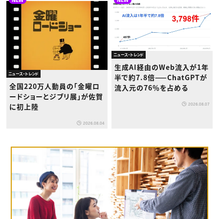
ニュース・トレンド
生成AI経由のWeb流入が1年
ニュース・トレンド
半で約7.8倍——ChatGPTが
全国220万人動員の「金曜ロ
流入元の76％を占める
ードショーとジブリ展」が佐賀
2026.08.07
に初上陸
2026.08.04