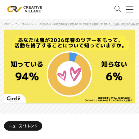
HOME
ニュース・トレンド
【Z世代のホンネ調査】現役大学生の82%が「嵐の活動終了に驚いた」と回答。次世代の国民的アイドルは
ACCOUNT
ログイン
会員登録
RECRUIT
クリエイター求人を探す
CREATIVE JOB求人検索
特集求人
採用説明会
転職支援サービス
CONTENTS
スキルアップしたい！
スキルアップしたい！ トップ
ニュース・トレンド
デザイン
TOP Creator’s コラム
プログラミング