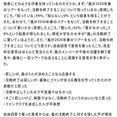
発表にどのような印象を持っているのだろうか。まず、「嵐が2026年春
のツアーをもって、活動を終了することについて知っているか」質問した
ところ、「知っている」94%、「知らない」6% という結果を得ることがで
きた。あわせて、「嵐が2026年春のツアーをもって、活動を終了すること
について驚いたか」質問したところ、「驚いた」82%、「驚かなかった」1
8%という結果が得られました。現役大学生の大半が「嵐」の活動終了
に驚いているようだ。また、「嵐が2026年春のツアーをもって、活動を終
了することについてどう思うか」自由回答で意見を募ったところ、否定
的な意見はほとんど見当たらず、嵐のメンバーの今後の活躍を願う意
見や、最後に一目ツアーで出会えることに感謝する意見が多く挙がっ
た。
・悲しいが、嵐の5人が決めたことなら応援する
・活動終了は寂しいが、最後にファンが会える機会を作ってくれたのが
素敵だと思った
・活動中止していたので不思議ではなかった
・すごく悲しいけど、解散ではなく、活動終了というのはいいなと思った
・ファンクラブを退会した人が可哀想
自由回答で募った意見からは、嵐の活動終了に対する惜しむ声が現役