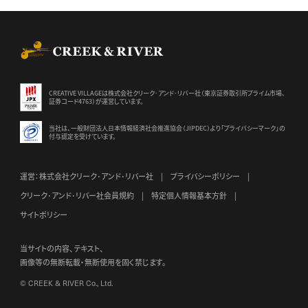
CREEK & RIVER Co., Ltd.
CREATIVE VILLAGEは株式会社クリーク･アンド･リバー社（東京証券
取引所プライム市場、
証券コード4763）が運営しています。
当社は、一般財団法人日本情報経済社会推進協会（JIPDEC）より
「プライバシーマーク」の
付与認定を受けています。
運営：株式会社クリーク･アンド･リバー社
プライバシーポリシー
クリーク･アンド･リバー社会員規約
特定個人情報基本方針
サイトポリシー
当サイトの内容、テキスト、
画像等の無断転載・無断使用を固く禁じます。
© CREEK & RIVER Co., Ltd.