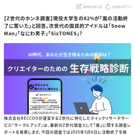
動画配信・映像制作
TOP Creator’s コラム トップ
編集・ライティング
Webクリエイター
2025.05.12
2025.07.11
セミナー
マーケティング
アプリクリエイター
ディレクション
ゲームクリエイター
【Z世代のホンネ調査】現役大学生の82%が「嵐の活動終
業界解説・キャリア事情
映像クリエイター
ニュース・トレンド
お役立ち基礎知識
了に驚いた」と回答。次世代の国民的アイドルは「Snow
マーケッター
クリエイターインタビュー
ニュース・トレンド トップ
Man」「なにわ男子」「SixTONES」?
C＆R Magazine
Web
映像
ゲーム・エンタメ
広告
出版
CREATIVE VILLAGEからのお知らせ
プロフェッショナル×つながる×メディア
株式会社RECCOOが運営するZ世代に特化したクイックリサーチサー
ビス『サークルアップ』は、最新のZ世代調査として「嵐」に関する調査レ
ポートを発表します。今回の調査では2025年5月6日に活動終了を発